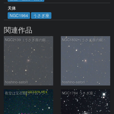
天体
NGC1964
うさぎ座
関連作品
NGC2139（うさぎ座の銀河）
NGC1832（うさぎ座の銀河）
hoshino-satori
hoshino-satori
夜空は宝石箱(クリムゾンスター) Seestar50
NGC1784 うさぎ座