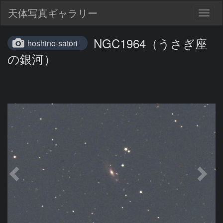
天体写真ギャラリー
Togg
navig
NGC1964（うさぎ座
hoshino-satori
の銀河）