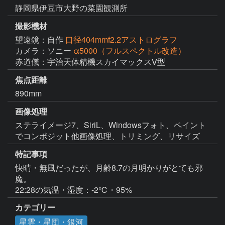
静岡県伊豆市大野の菜園観測所
撮影機材
望遠鏡：自作
口径404mmf2.2アストログラフ
カメラ：ソニー
α5000（フルスペクトル改造）
赤道儀：宇治天体精機スカイマックスⅤ型
焦点距離
890mm
画像処理
ステライメージ7、SiriL、Windowsフォト、ペイント
特記事項
快晴・無風だったが、月齢8.7の月明かりがとても邪
魔。

カテゴリー
星雲・星団・銀河