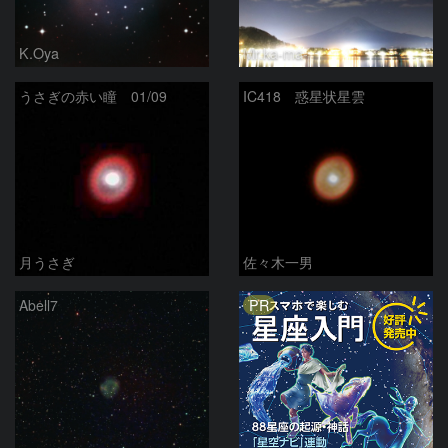
K.Oya
Mr.ka-ma-
うさぎの赤い瞳 01/09
IC418 惑星状星雲
月うさぎ
佐々木一男
PR
Abell7