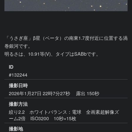
「うさぎ座」β星（ベータ）の南東1.7度付近に位置する渦
巻銀河です。

ID
#132244
撮影日時
2026年1月27日 22時7分27秒
露出 150秒
撮影方法
絞り2.2 ホワイトバランス：電球 全画素超解像ズ
ーム2倍 ISO3200 10秒×15枚
撮影地