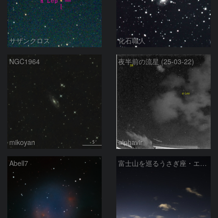
サザンクロス
化石職人
NGC1964
夜半前の流星 (25-03-22)
mikoyan
alphavir
Abell7
富士山を巡るうさぎ座・エリダヌス座