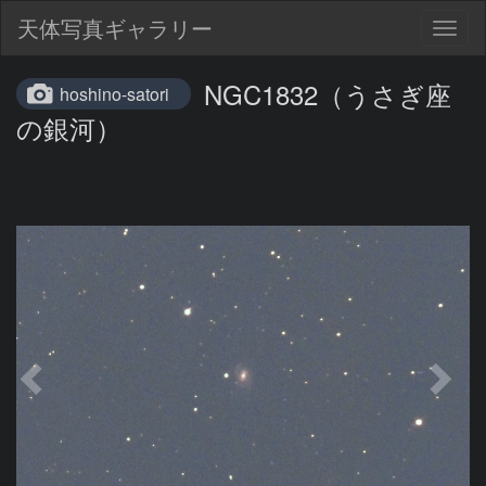
天体写真ギャラリー
Togg
navig
NGC1832（うさぎ座
hoshino-satori
の銀河）