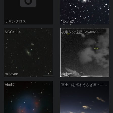
サザンクロス
化石職人
NGC1964
夜半前の流星 (25-03-22)
mikoyan
alphavir
Abell7
富士山を巡るうさぎ座・エリダヌス座