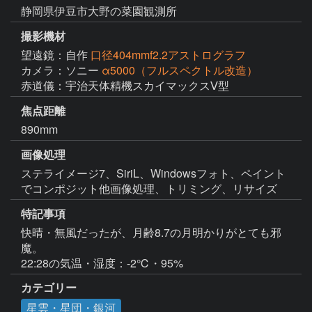
静岡県伊豆市大野の菜園観測所
撮影機材
望遠鏡：自作
口径404mmf2.2アストログラフ
カメラ：ソニー
α5000（フルスペクトル改造）
赤道儀：宇治天体精機スカイマックスⅤ型
焦点距離
890mm
画像処理
ステライメージ7、SiriL、Windowsフォト、ペイント
特記事項
快晴・無風だったが、月齢8.7の月明かりがとても邪
魔。

カテゴリー
星雲・星団・銀河