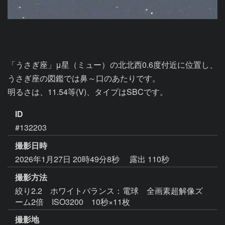
「うさぎ座」μ星（ミュー）の北北西0.6度付近に位置し、
うさぎ座の図鑑では鼻～口のあたりです。

ID
#132203
撮影日時
2026年1月27日 20時49分8秒
露出 110秒
撮影方法
絞り2.2 ホワイトバランス：電球 全画素超解像ズ
ーム2倍 ISO3200 10秒×11枚
撮影地