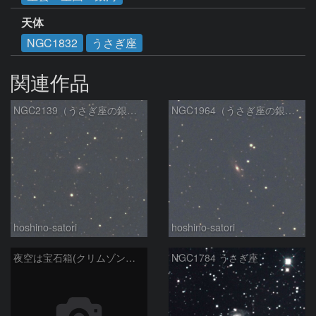
天体
NGC1832
うさぎ座
関連作品
NGC2139（うさぎ座の銀河）
NGC1964（うさぎ座の銀河）
hoshino-satori
hoshino-satori
夜空は宝石箱(クリムゾンスター) Seestar50
NGC1784 うさぎ座