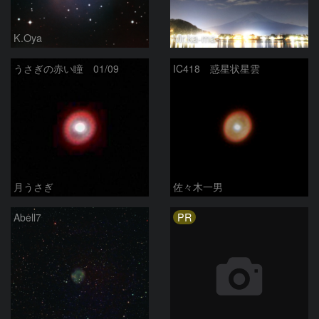
K.Oya
Mr.ka-ma-
うさぎの赤い瞳 01/09
IC418 惑星状星雲
月うさぎ
佐々木一男
PR
Abell7