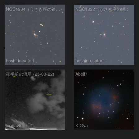
NGC1964（うさぎ座の銀河）
NGC1832（うさぎ座の銀河）
hoshino-satori
hoshino-satori
夜半前の流星 (25-03-22)
Abell7
alphavir
K.Oya