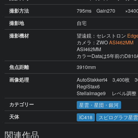
撮影方法
795ms Gain270 ×340
撮影地
自宅
撮影機材
望遠鏡：セレストロン
Edg
カメラ：ZWO
ASI462M
ASI462MM

カラーDataは5年前のD81
焦点距離
3910mm
画像処理
AutoStakkert4　3,400枚
RegiStax6　　　

StellaImage9 　レ
カテゴリー
星雲・星団・銀河
天体
IC418
スピログラフ星雲
関連作品