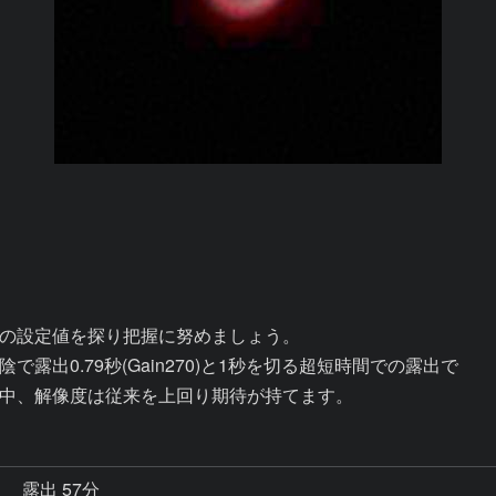
の設定値を探り把握に努めましょう。

0.79秒(Gain270)と1秒を切る超短時間での露出で

秒
露出 57分