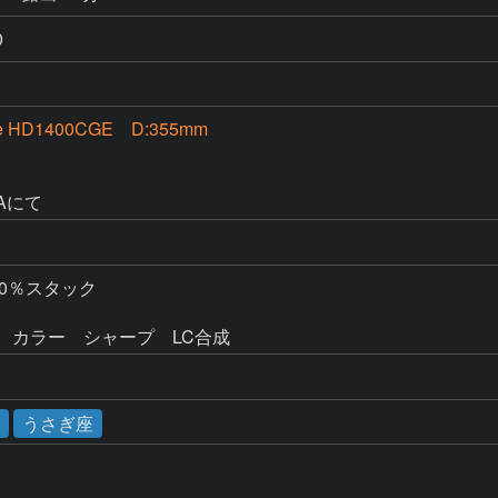
0
e HD1400CGE D:355mm
M
0Aにて
　30％スタック

ベル調整　カラー　シャープ　LC合成　　　
うさぎ座