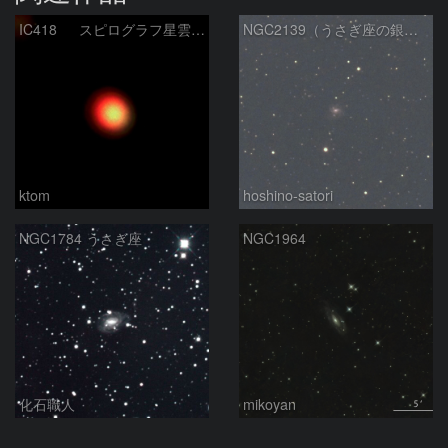
IC418 スピログラフ星雲 2026-3-14
NGC2139（うさぎ座の銀河）
ktom
hoshino-satori
NGC1784 うさぎ座
NGC1964
化石職人
mikoyan