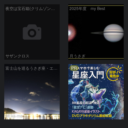
夜空は宝石箱(クリムゾンスター) Seestar50
2025年度 my Best
サザンクロス
月うさぎ
PR
富士山を巡るうさぎ座・エリダヌス座
Mr.ka-ma-