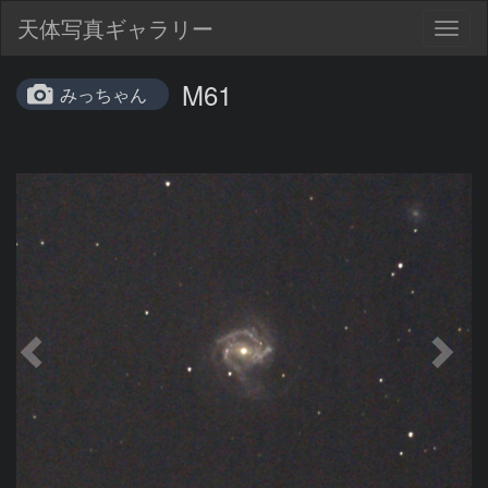
天体写真ギャラリー
Togg
navig
M61
みっちゃん