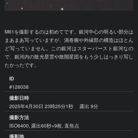
M61を撮影するのは初めてです。銀河中心の明るい部分は
まあまあ写っていますが、渦巻腕や外縁部の構造はほとん
ど写っていません。この銀河はスターバースト銀河なの
で、銀河内の散光星雲や散開星団をもう少しはっきり写し
たかったです。
ID
#126038
撮影日時
2025年4月30日 23時25分1秒
露出 9分
撮影方法
ISO6400, 露出60秒×9枚, 直焦点
撮影地