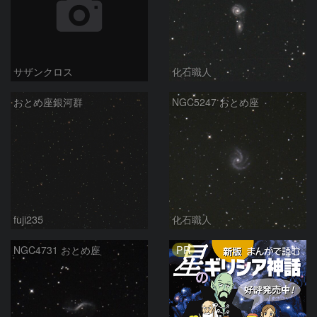
サザンクロス
化石職人
おとめ座銀河群
NGC5247 おとめ座
fuji235
化石職人
PR
NGC4731 おとめ座