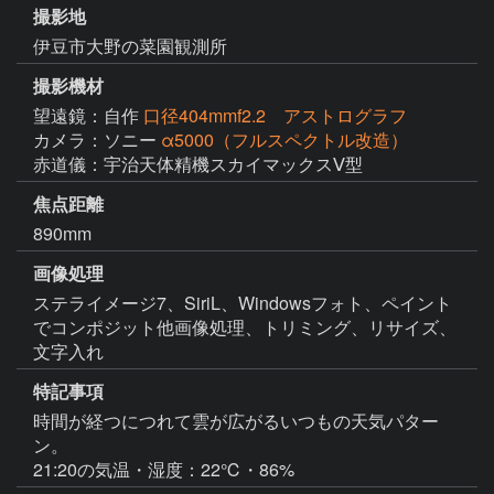
撮影地
伊豆市大野の菜園観測所
撮影機材
望遠鏡：自作
口径404mmf2.2 アストログラフ
カメラ：ソニー
α5000（フルスペクトル改造）
赤道儀：宇治天体精機スカイマックスⅤ型
焦点距離
890mm
画像処理
ステライメージ7、SiriL、Windowsフォト、ペイント
でコンポジット他画像処理、トリミング、リサイズ、
文字入れ
特記事項
時間が経つにつれて雲が広がるいつもの天気パター
ン。

21:20の気温・湿度：22℃・86%