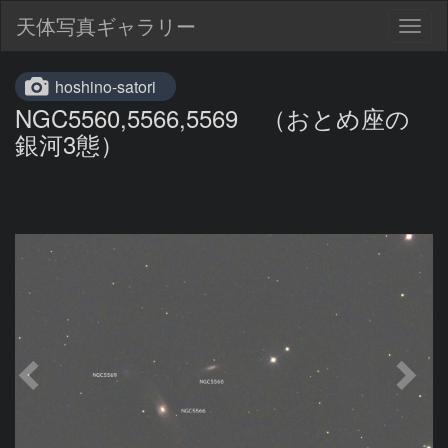
天体写真ギャラリー
Togg
navig
hoshino-satori
NGC5560,5566,5569 （おとめ座の
銀河3態）