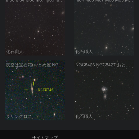
化石職人
化石職人
夜空は宝石箱(おとめ座 NGC5746) Seestar50
NGC5426 NGC5427 おとめ座
サザンクロス
化石職人
サイトマップ