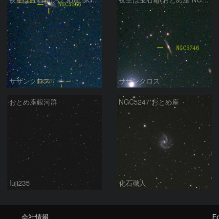
サザンクロス
サザンクロス
おとめ座銀河群
NGC5247 おとめ座
fuji235
化石職人
会社情報
Fo