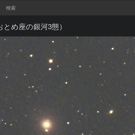
検索
50（おとめ座の銀河3態）