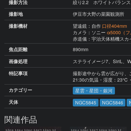
撮影方法
絞り2.2 ホワイトバランス
撮影地
伊豆市大野の菜園観測所
撮影機材
望遠鏡：自作
口径404mm
カメラ：ソニー
α5000
赤道儀：宇治天体精機スカ
焦点距離
890mm
画像処理
特記事項
撮影途中から雲が広がり、
21:30の気温・湿度：23℃
カテゴリー
星雲・星団・銀河
天体
NGC5845
NGC5846
関連作品
M58 M84 M86 M87 M89 M90 マルカリアンの銀河鎖 おとめ座 かみのけ座
M84 M86 M87 M88 M89 M90 M91 マルカリアンの銀河鎖 おとめ座 かみのけ座