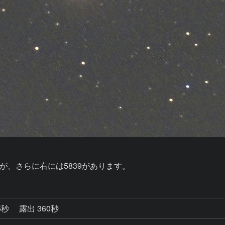
5秒
露出 360秒