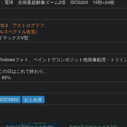
：電球 全画素超解像ズーム2倍 ISO3200 15秒×24枚
 f2.2 アストログラフ
（フルスペクトル改造）
イマックスⅤ型
この日はこれで終わり。

・85%
NGC5850
おとめ座
夜空は宝石箱(おとめ座 NGC5566) Seestar50
夜空は宝石箱(おとめ座 NGC5746) Seestar50