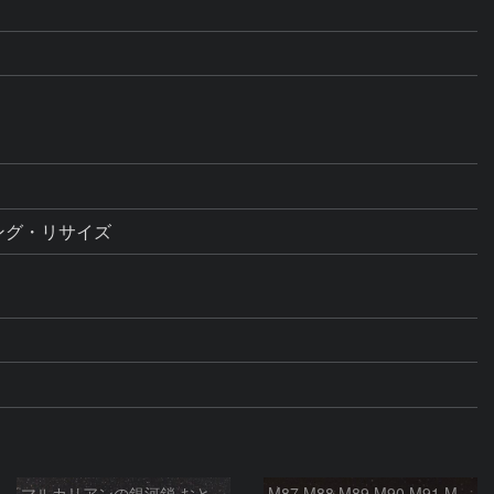
マルカリアンの銀河鎖 おとめ座・ かみのけ座の銀河
M87 M88 M89 M90 M91 M100 マルカリアンの銀河鎖 おとめ座 かみのけ座