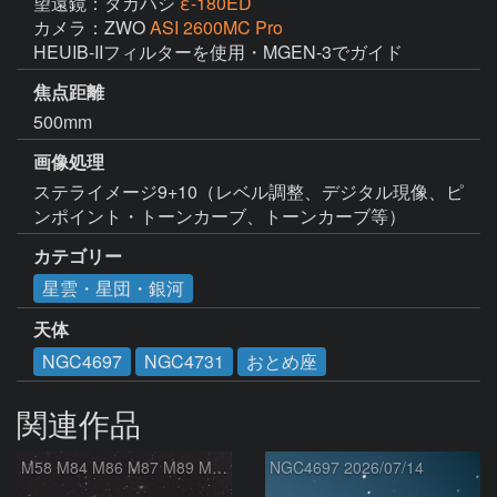
望遠鏡：タカハシ
ε-180ED
カメラ：ZWO
ASI 2600MC Pro
HEUIB-IIフィルターを使用・MGEN-3でガイド
焦点距離
500mm
画像処理
ステライメージ9+10（レベル調整、デジタル現像、ピ
カテゴリー
星雲・星団・銀河
天体
NGC4697
NGC4731
おとめ座
関連作品
M58 M84 M86 M87 M89 M90 マルカリアンの銀河鎖 おとめ座 かみのけ座
NGC4697 2026/07/14