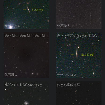
サザンクロス
化石職人
M87 M88 M89 M90 M91 M100 マルカリアンの銀河鎖 おとめ座 かみのけ座
夜空は宝石箱(おとめ座 NGC5746) Seestar50
化石職人
サザンクロス
NGC5426 NGC5427 おとめ座
おとめ座銀河群