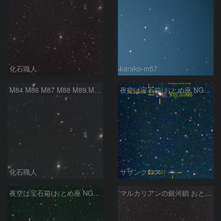
化石職人
karako-m57
M84 M86 M87 M88 M89 M90 M91 マルカリアンの銀河鎖 おとめ座 かみのけ座
夜空は宝石箱(おとめ座 NGC5566) Seestar50
化石職人
サザンクロス
夜空は宝石箱(おとめ座 NGC5746) Seestar50
マルカリアンの銀河鎖 おとめ座・ かみのけ座の銀河