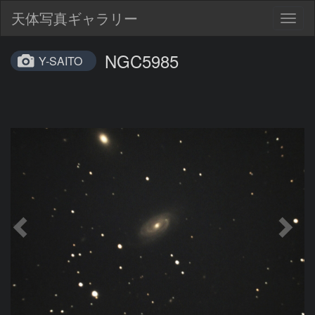
天体写真ギャラリー
Togg
navig
NGC5985
Y-SAITO