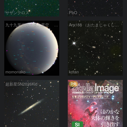
サザンクロス
PbO
九十九里海岸の夏の星空 260518
Arp188 （おたまじゃくし銀河 りゅう座）
momonako
kotan
PR
超新星SN2026Kid