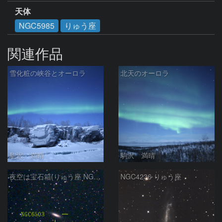
天体
NGC5985
りゅう座
関連作品
雪化粧の峡谷とオーロラ
北天のオーロラ
駒沢 満晴
駒沢 満晴
夜空は宝石箱(りゅう座 NGC6503) Seestar50
NGC4236 りゅう座