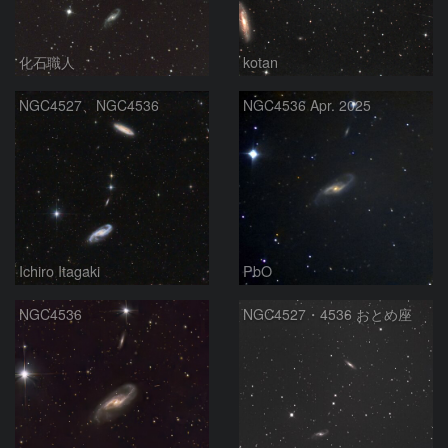
化石職人
kotan
NGC4527、NGC4536
NGC4536 Apr. 2025
Ichiro Itagaki
PbO
NGC4536
NGC4527・4536 おとめ座