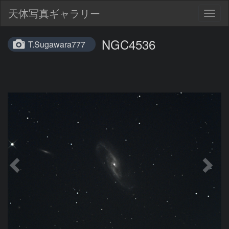
天体写真ギャラリー
Togg
navig
NGC4536
T.Sugawara777