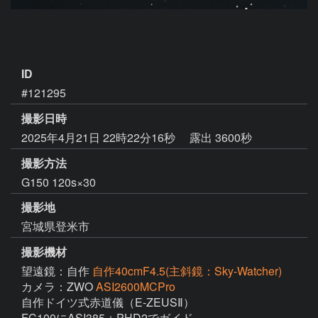
ID
#121295
撮影日時
2025年4月21日 22時22分16秒
露出 3600秒
撮影方法
G150 120s×30
撮影地
宮城県登米市
撮影機材
望遠鏡：自作
自作40cmF4.5(主斜鏡：Sky-Watcher)
カメラ：ZWO
ASI2600MCPro
自作ドイツ式赤道儀（E-ZEUSⅡ）

FC100にASI385＋PHD2でガイド
