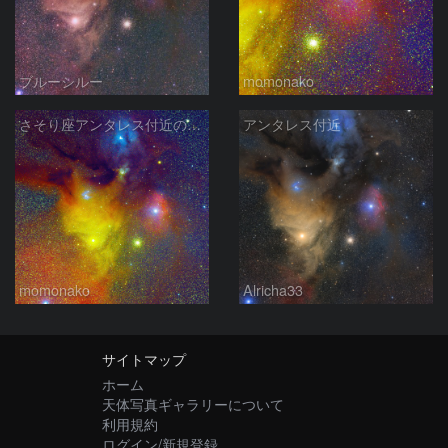
ブルーシルー
momonako
さそり座アンタレス付近の散光星雲 240705
アンタレス付近
momonako
Alricha33
サイトマップ
ホーム
天体写真ギャラリーについて
利用規約
ログイン/新規登録