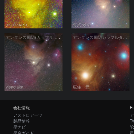
momonako
有賀 敬治
アンタレス周辺(カラフルタウン)
アンタレス周辺カラフルタウン
visactaka
広住 元
会社情報
Fo
アストロアーツ
ア
製品情報
Tw
星ナビ
Y
星空ガイド
星