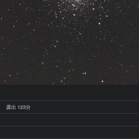
秒
露出 123分