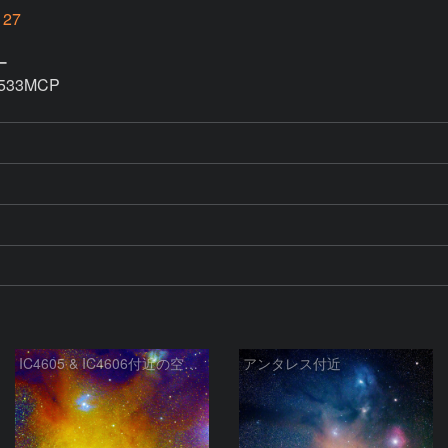
127


33MCP

IC4605 & IC4606付近の空域 240705
アンタレス付近