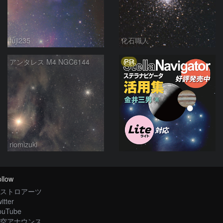
fuji235
化石職人
PR
アンタレス M4 NGC6144
riomizuki
llow
ストロアーツ
itter
ouTube
空アナウンス