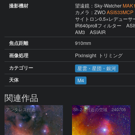
撮影機材
望遠鏡：Sky-Watcher
MAK
カメラ：ZWO
ASI533MCP
サイトロン0.5×レデューサー
IR640proⅡフィルター　ASI5
AM3　ASIAIR　
焦点距離
910mm
画像処理
Pixinsight  トリミング
カテゴリー
星雲・星団・銀河
天体
M4
関連作品
アンタレス付近
Sh-2-9付近の空域 240705