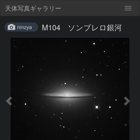
天体写真ギャラリー
Togg
navig
M104 ソンブレロ銀河
ninzya