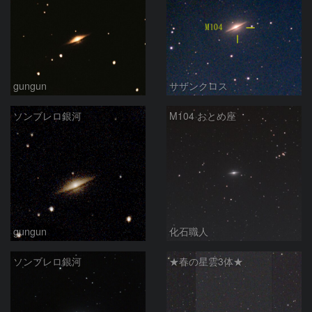
gungun
サザンクロス
ソンブレロ銀河
M104 おとめ座
gungun
化石職人
ソンブレロ銀河
★春の星雲3体★