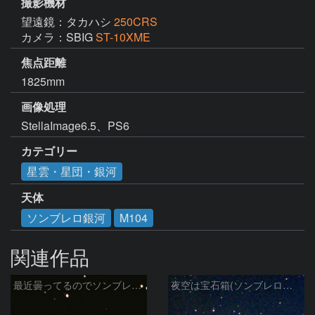
撮影機材
望遠鏡：タカハシ
250CRS
カメラ：SBIG
ST-10XME
焦点距離
1825mm
画像処理
StellaImage6.5、PS6
カテゴリー
星雲・星団・銀河
天体
ソンブレロ銀河
M104
関連作品
最近曇ってるのでソンブレロ銀河再編集
夜空は宝石箱(ソンブレロ銀河 M104) Seestar50