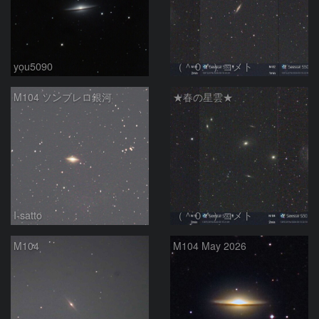
you5090
（＾０＾）コメト
M104 ソンブレロ銀河
★春の星雲★
I-satto
（＾０＾）コメト
M104
M104 May 2026