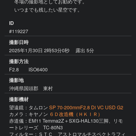
　　冬場の撮影地としてお勧めです。　

ID
#119227
撮影日時
2025年1月30日 2時53分0秒
露出 5分
撮影方法
F2.8 ISO6400
撮影地
沖縄県国頭郡 東村
撮影機材
望遠鏡：タムロン
SP 70-200mmF2.8 Di VC USD G2
カメラ：キヤノン
６Ｄ改造機（ＨＫＩＲ）
赤道儀：EM11 Temma2Z＋SXG-HAL130三脚、リモ
ートレリーズ　TC-80N3

フィルター：ＳＴＣ　アストロマルチスペクトラフィ