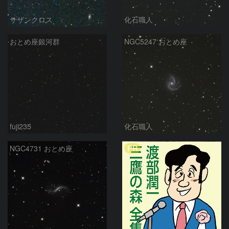
サザンクロス
化石職人
おとめ座銀河群
NGC5247 おとめ座
fuji235
化石職人
PR
NGC4731 おとめ座