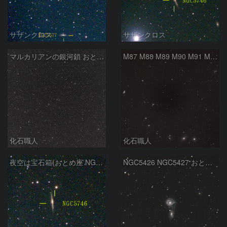
サザンクロス
サザンクロス
マルカリアンの銀河鎖 おとめ座・ かみのけ座の銀河
M87 M88 M89 M90 M91 M100 マルカリアンの銀河鎖 おとめ座 かみのけ座
化石職人
化石職人
夜空は宝石箱(おとめ座 NGC5746) Seestar50
NGC5426 NGC5427 おとめ座