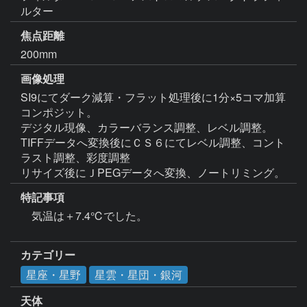
ルター
焦点距離
200mm
画像処理
SI9にてダーク減算・フラット処理後に1分×5コマ加算
コンポジット。

デジタル現像、カラーバランス調整、レベル調整。

TIFFデータへ変換後にＣＳ６にてレベル調整、コント
ラスト調整、彩度調整

リサイズ後にＪPEGデータへ変換、ノートリミング。
特記事項
　気温は＋7.4℃でした。

カテゴリー
星座・星野
星雲・星団・銀河
天体