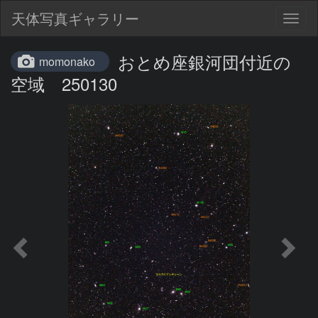
天体写真ギャラリー
Togg
navig
おとめ座銀河団付近の
momonako
空域 250130