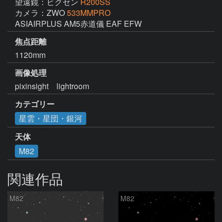
望遠鏡：ビクセン
R200SS
カメラ：ZWO
533MMPRO
ASIAIRPLUS AM5赤道儀 EAF EFW
焦点距離
1120mm
画像処理
pixinsight　lightroom
カテゴリー
星雲・星団・銀河
天体
M82
関連作品
M82
M82