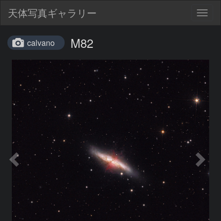
天体写真ギャラリー
Togg
navig
M82
calvano