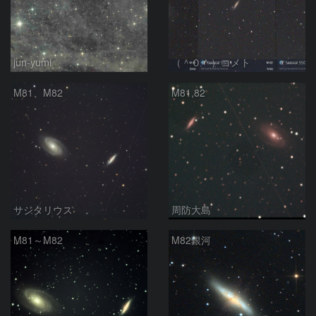
jun-yumi
（＾０＾）コメト
M81、M82
M81,82
サジタリウス
周防大島
M81～M82
M82銀河