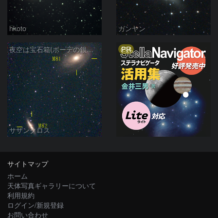
hkoto
ガンヤン
PR
夜空は宝石箱(ボーデの銀河 M81) Seestar50
サザンクロス
サイトマップ
ホーム
天体写真ギャラリーについて
利用規約
ログイン/新規登録
お問い合わせ