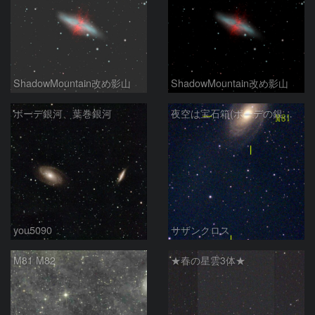
ShadowMountain改め影山
ShadowMountain改め影山
ボーデ銀河、葉巻銀河
夜空は宝石箱(ボーデの銀河 M81) Seestar50
you5090
サザンクロス
M81 M82
★春の星雲3体★