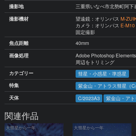
撮影地
三重県いなべ市北勢町阿下
撮影機材
望遠鏡：オリンパス
M-ZUI
カメラ：オリンパス
E-M10
固定撮影
焦点距離
40mm
画像処理
Adobe Photoshop Elem
周辺をトリミング
カテゴリー
彗星・小惑星・準惑星
特集
紫金山・アトラス彗星（C/2
天体
C/2023A3
紫金山・アト
関連作品
大彗星から一年
大彗星から一年