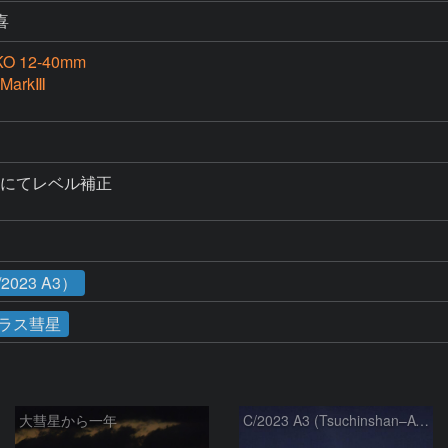
喜
KO 12-40mm
 MarkⅢ
entsにてレベル補正

023 A3）
ラス彗星
大彗星から一年
C/2023 A3 (Tsuchinshan–ATLAS)