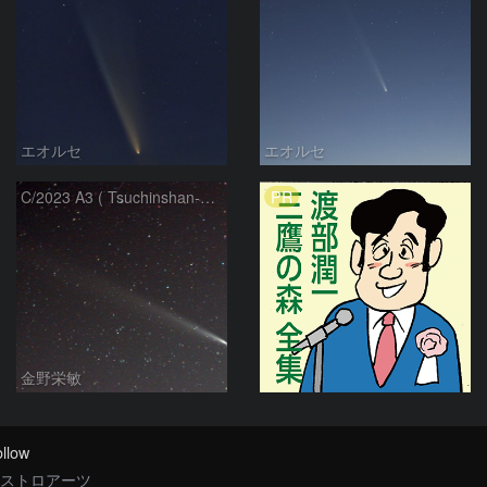
エオルセ
エオルセ
PR
C/2023 A3 ( Tsuchinshan-ATLAS )
金野栄敏
llow
ストロアーツ