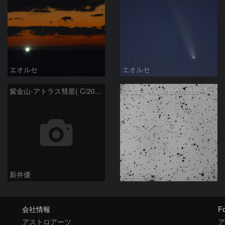
エオルセ
エオルセ
紫金山-アトラス彗星( C/2023A3 )：2025/09/16
C/2023 A3 (Tsuchinshan-ATLAS)
新井優
モンドシャルナ
会社情報
Fo
アストロアーツ
ア