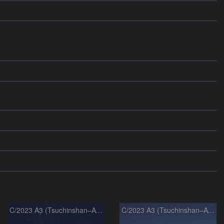
C/2023 A3 (Tsuchinshan–ATLAS)
C/2023 A3 (Tsuchinshan–ATLAS)