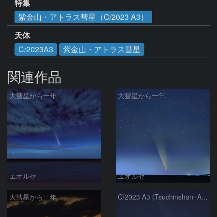
特集
紫金山・アトラス彗星（C/2023 A3）
天体
C/2023A3
紫金山・アトラス彗星
関連作品
大彗星から一年
大彗星から一年
エオルセ
エオルセ
大彗星から一年
C/2023 A3 (Tsuchinshan–ATLAS)