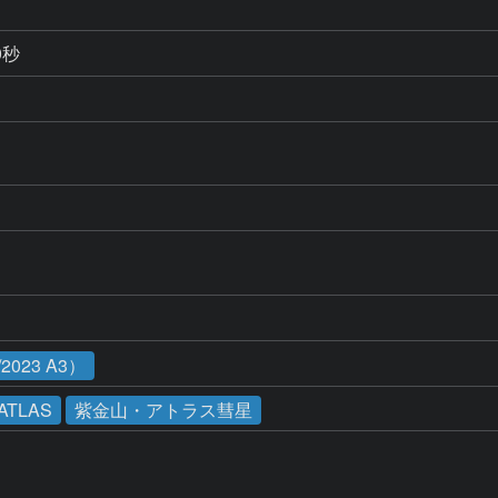
0秒
023 A3）
-ATLAS
紫金山・アトラス彗星