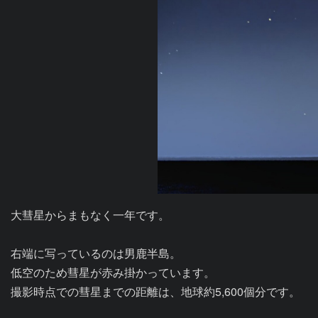
大彗星からまもなく一年です。

右端に写っているのは男鹿半島。

低空のため彗星が赤み掛かっています。

撮影時点での彗星までの距離は、地球約5,600個分です。