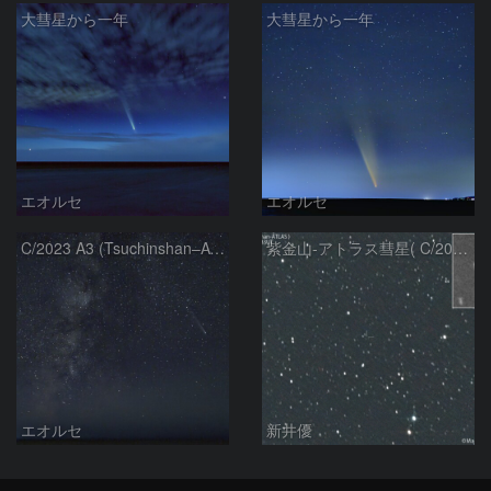
大彗星から一年
大彗星から一年
エオルセ
エオルセ
C/2023 A3 (Tsuchinshan–ATLAS)と天の川
紫金山-アトラス彗星( C/2023A3 )：2025/09/16
エオルセ
新井優