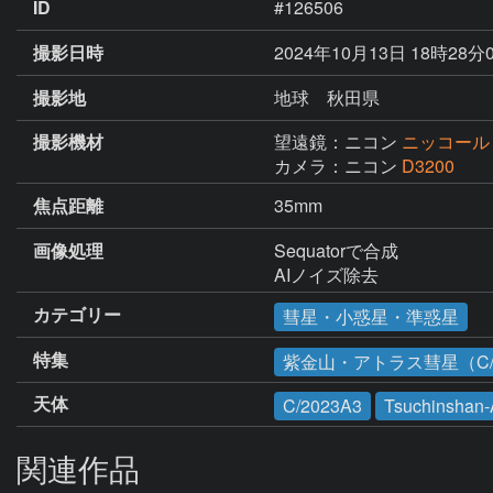
ID
#126506
撮影日時
2024年10月13日 18時28分
撮影地
地球 秋田県
撮影機材
望遠鏡：ニコン
ニッコール
カメラ：ニコン
D3200
焦点距離
35mm
画像処理
Sequatorで合成

AIノイズ除去
カテゴリー
彗星・小惑星・準惑星
特集
紫金山・アトラス彗星（C/2
天体
C/2023A3
Tsuchinshan
関連作品