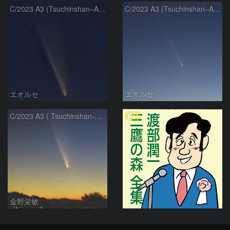
C/2023 A3 (Tsuchinshan–ATLAS)
C/2023 A3 (Tsuchinshan–ATLAS)
エオルセ
エオルセ
PR
C/2023 A3 ( Tsuchinshan-ATLAS )
金野栄敏