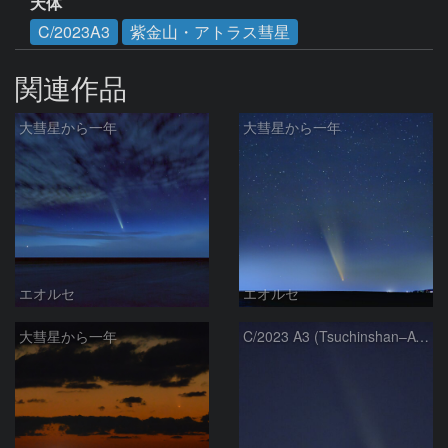
天体
C/2023A3
紫金山・アトラス彗星
関連作品
大彗星から一年
大彗星から一年
エオルセ
エオルセ
大彗星から一年
C/2023 A3 (Tsuchinshan–ATLAS)