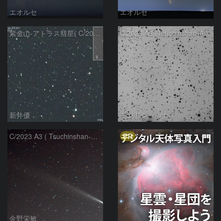
エオルセ
エオルセ
紫金山-アトラス彗星( C/2023A3 )：2025/09/16
C/2023 A3 (Tsuchinshan-ATLAS)
新井優
モンドシャルナ
PR
C/2023 A3 ( Tsuchinshan-ATLAS )
金野栄敏