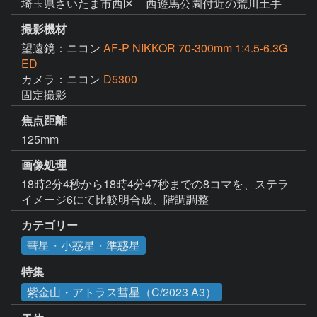
埼玉県さいたま市西区 西遊馬公園付近の荒川土手
撮影機材
望遠鏡：ニコン
AF-P NIKKOR 70-300mm 1:4.5-6.3G
ED
カメラ：ニコン
D5300
固定撮影
焦点距離
125mm
画像処理
18時2分4秒から18時4分47秒までの8コマを、ステラ
イメージ6にて比較明合成、階調調整
カテゴリー
彗星・小惑星・準惑星
特集
紫金山・アトラス彗星（C/2023 A3）