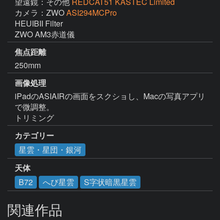
望遠鏡：その他
REDCAT51 KASTEC Limited
カメラ：ZWO
ASI294MCPro
HEUIBII Filter

焦点距離
250mm
画像処理
iPadのASIAIRの画面をスクショし、Macの写真アプリ
で微調整。

トリミング
カテゴリー
星雲・星団・銀河
天体
B72
へび星雲
S字状暗黒星雲
関連作品