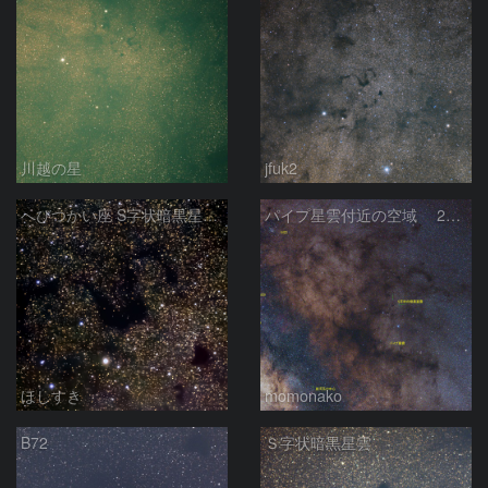
川越の星
jfuk2
へびつかい座 S字状暗黒星雲 バーナード72番
パイプ星雲付近の空域 250430
ほしすき
momonako
B72
Ｓ字状暗黒星雲