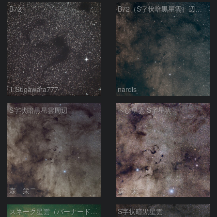
B72
B72（S字状暗黒星雲）辺り 2026/06/14
T.Sugawara777
nardis
S字状暗黒星雲周辺
へび星雲 S字星雲
森 栄二
森 栄二
スネーク星雲（バーナード７２）
S字状暗黒星雲