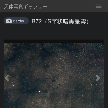
天体写真ギャラリー
Togg
navig
B72（S字状暗黒星雲）
nardis