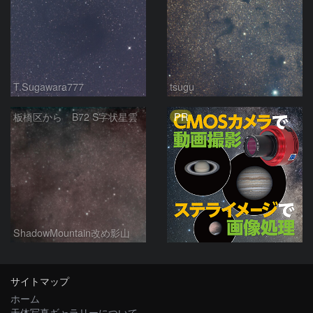
T.Sugawara777
tsugu
PR
板橋区から B72 S字状星雲
ShadowMountain改め影山
サイトマップ
ホーム
天体写真ギャラリーについて