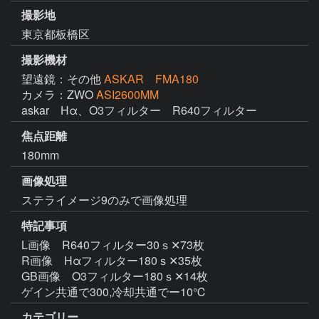
撮影地
東京都板橋区
撮影機材
望遠鏡：その他
ASKAR FMA180
カメラ：ZWO
ASI2600MM
askar　Hα、O3フィルター　R640フィルター
焦点距離
180mm
画像処理
ステライメージ9のみで画像処理
特記事項
L画像　R640フィルター30ｓ✕73枚

R画像　Hαフィルター180ｓ✕35枚

GB画像　O3フィルター180ｓ✕14枚

ゲイン共通で300,冷却共通でー10℃
カテゴリー