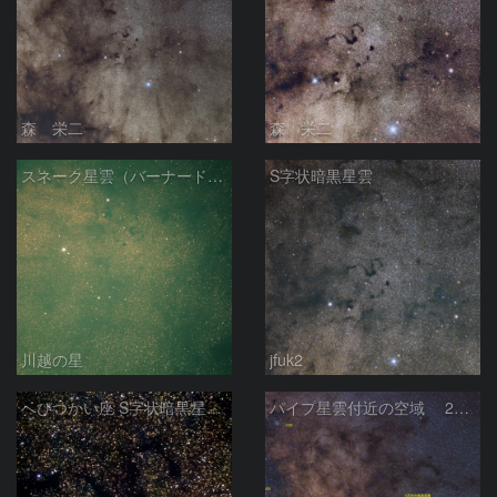
森 栄二
森 栄二
スネーク星雲（バーナード７２）
S字状暗黒星雲
川越の星
jfuk2
へびつかい座 S字状暗黒星雲 バーナード72番
パイプ星雲付近の空域 250430