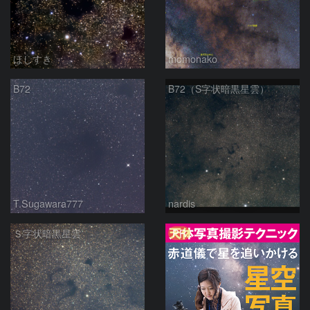
ほしすき
momonako
B72
B72（S字状暗黒星雲）
T.Sugawara777
nardis
PR
Ｓ字状暗黒星雲