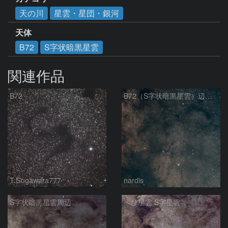
天の川
星雲・星団・銀河
天体
B72
S字状暗黒星雲
関連作品
B72
B72（S字状暗黒星雲）辺り 2026/06/14
T.Sugawara777
nardis
S字状暗黒星雲周辺
へび星雲 S字星雲