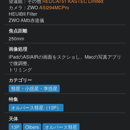
望遠鏡：その他
REDCAT51 KASTEC Limited
カメラ：ZWO
ASI294MCPro
HEUIBII Filter

焦点距離
250mm
画像処理
iPadのASIAIRの画面をスクショし、Macの写真アプリ
で微調整。

トリミング
カテゴリー
彗星・小惑星・準惑星
特集
オルバース彗星（13P）
天体
13P
Olbers
オルバース彗星