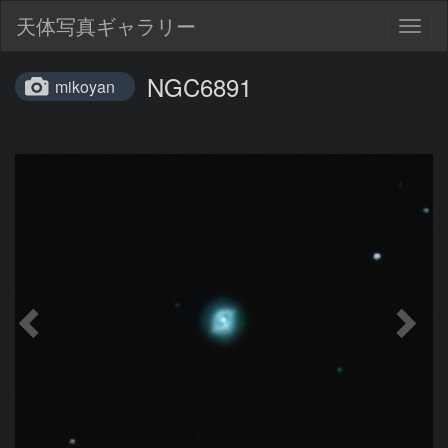
天体写真ギャラリー
Togg
navig
NGC6891
mikoyan