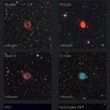
Abell80
NGC40
mikoyan
mikoyan
Abell79
IC1295
mikoyan
mikoyan
M57
Kohoutek4-55