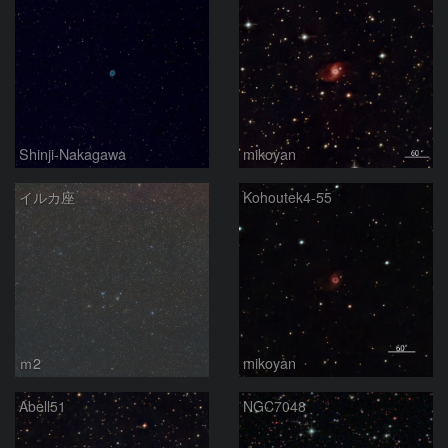
Shinji-Nakagawa
mikoyan
イルカ座
Kohoutek4-55
ｍ2
mikoyan
Abell51
NGC7048