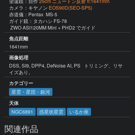
望遠鏡：自作
25cm ニュートン反射 fl:1641mm
カメラ：キヤノン
EOS90D(SEO-SP5)
赤道儀：Pentax  MS-5

ガイド鏡：タカハシ FS-78

 ZWO ASI120MM Mini + PHD2 でガイド
焦点距離
1641mm
画像処理
DSS, SI9, DPP4, DeNoise AI, PS   トリミング、リサ
カテゴリー
星雲・星団・銀河
天体
NGC6891
惑星状星雲
いるか座
関連作品