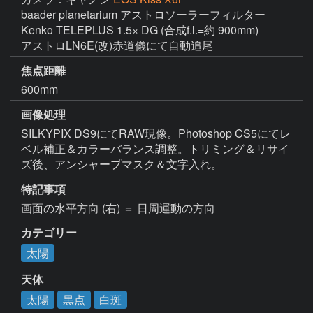
baader planetarium アストロソーラーフィルター

Kenko TELEPLUS 1.5× DG (合成f.l.=約 900mm)

アストロLN6E(改)赤道儀にて自動追尾
焦点距離
600mm
画像処理
SILKYPIX DS9にてRAW現像。Photoshop CS5にてレ
ベル補正＆カラーバランス調整。トリミング＆リサイ
特記事項
画面の水平方向 (右) ＝ 日周運動の方向
カテゴリー
太陽
天体
太陽
黒点
白斑