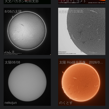
天文バカボン町田支部
（＾０＾）コメト
8/08の太陽
8月8日の太陽面
ハム太
ta-o
太陽08/08
太陽 Hα線全面像 2026/08/08
nekojun
のくとす