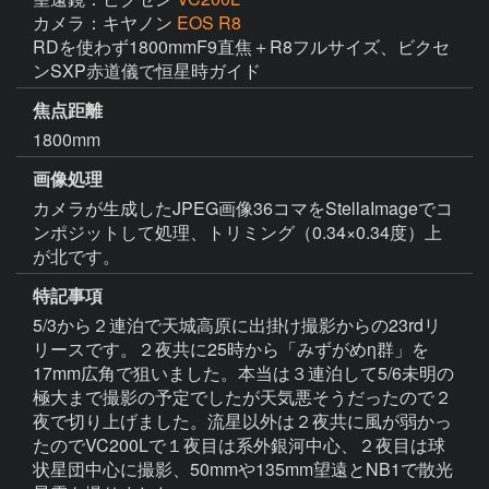
カメラ：キヤノン
EOS R8
RDを使わず1800mmF9直焦＋R8フルサイズ、ビクセ
ンSXP赤道儀で恒星時ガイド
焦点距離
1800mm
画像処理
カメラが生成したJPEG画像36コマをStellaImageでコ
ンポジットして処理、トリミング（0.34×0.34度）上
が北です。
特記事項
5/3から２連泊で天城高原に出掛け撮影からの23rdリ
リースです。２夜共に25時から「みずがめη群」を
17mm広角で狙いました。本当は３連泊して5/6未明の
極大まで撮影の予定でしたが天気悪そうだったので２
夜で切り上げました。流星以外は２夜共に風が弱かっ
たのでVC200Lで１夜目は系外銀河中心、２夜目は球
状星団中心に撮影、50mmや135mm望遠とNB1で散光