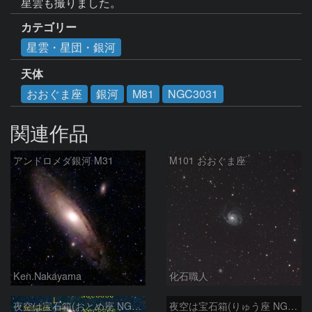
星雲も撮りました。
カテゴリー
星雲・星団・銀河
天体
おおぐま座
銀河
M81
NGC3031
関連作品
アンドロメダ銀河 M31
M101 おおぐま座
Ken.Nakayama
化石職人
夜空は宝石箱(おとめ座 NGC5566) Seestar50
夜空は宝石箱(りゅう座 NGC6503) Seestar50