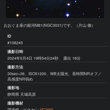
おおぐま座の銀河M81(NGC3031)です。（片山 徹）
ID
#108245
撮影日時
2024年5月4日 19時54分24秒
露出 18分
撮影方法
30sec×36、ISO51200、WB太陽光、長時間NRオフ／
高感度NR弱め
撮影地
静岡県 天城高原
撮影機材
望遠鏡：ビクセン
VC200L