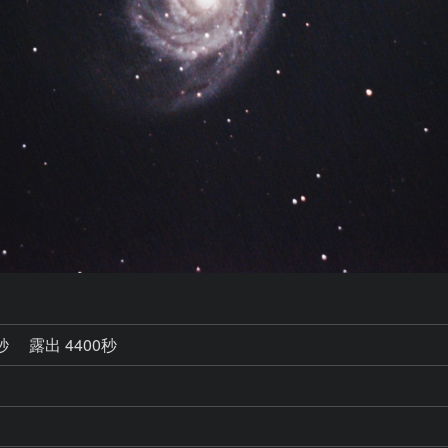
6秒
露出 4400秒