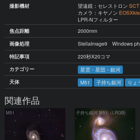
撮影機材
望遠鏡：セレストロン
SCT
カメラ：キヤノン
EOSXkis
焦点距離
2000mm
画像処理
StellaImage9　Windows p
特記事項
220秒X20コマ
カテゴリー
星雲・星団・銀河
天体
M51
子持ち銀河
りょ
関連作品
M51
子持ち銀河 M51（LRGB)