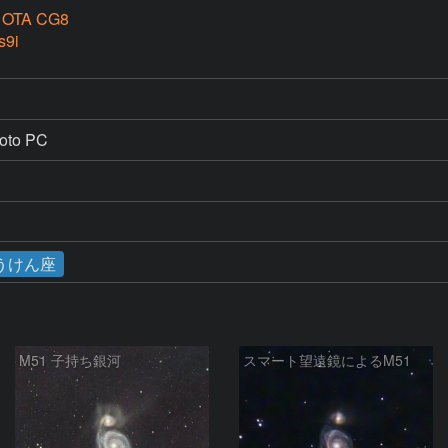
 OTA CG8
s9i
hoto PC　
うけん座
M51 子持ち銀河
スマート望遠鏡によるM51