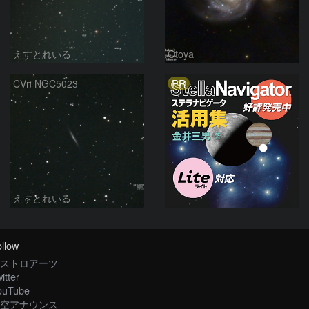
えすとれいる
Otoya
PR
CVn NGC5023
えすとれいる
llow
ストロアーツ
itter
ouTube
空アナウンス