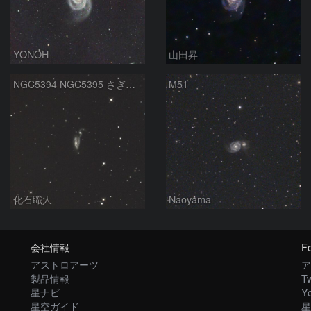
YONOH
山田昇
NGC5394 NGC5395 さぎ銀河 りょうけん座
M51
化石職人
Naoyama
会社情報
Fo
アストロアーツ
ア
製品情報
Tw
星ナビ
Y
星空ガイド
星