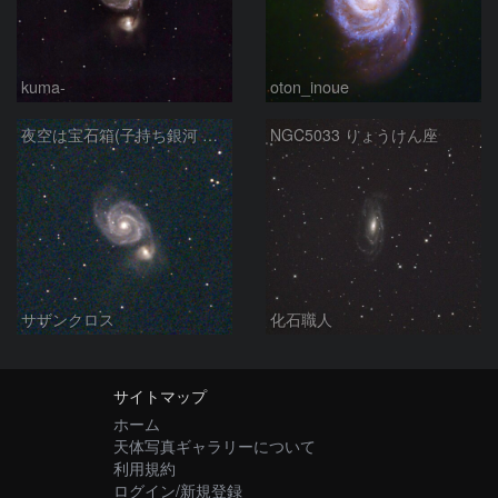
kuma-
oton_inoue
夜空は宝石箱(子持ち銀河 M51) Seestar50
NGC5033 りょうけん座
サザンクロス
化石職人
サイトマップ
ホーム
天体写真ギャラリーについて
利用規約
ログイン/新規登録