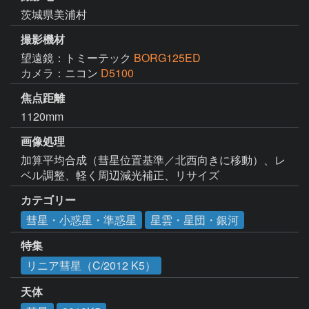
茨城県美浦村
撮影機材
望遠鏡：トミーテック
BORG125ED
カメラ：ニコン
D5100
焦点距離
1120mm
画像処理
加算平均合成（彗星位置基準／北西向きに移動）、レ
ベル調整、軽く周辺減光補正、リサイズ
カテゴリー
彗星・小惑星・準惑星
星雲・星団・銀河
特集
リニア彗星（C/2012 K5）
天体