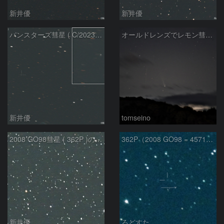
新井優
新井優
パンスターズ彗星 ( C/2023R1 ) ：2026/05/30
オールドレンズでレモン彗星11/9
新井優
tomseino
2008 GO98彗星 ( 362P )の予報位置：2025/09/25
362P（2008 GO98 = 457175）
新井優
ろどすた