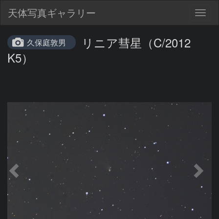
天体写真ギャラリー
Togg
navig
リニア彗星（C/2012
久保庭敦男
K5）