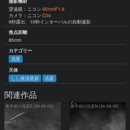
撮影機材
望遠鏡：ニコン
85mmF1.8
カメラ：ニコン
D3s
9秒露出、10秒インターバルの自動撮影
焦点距離
85mm
カテゴリー
流星
天体
しし座流星群
流星
関連作品
夜半前の流星E (26-08-05)
夜半前の流星N (26-08-05)