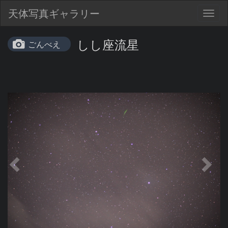
天体写真ギャラリー
Togg
navig
しし座流星
ごんべえ