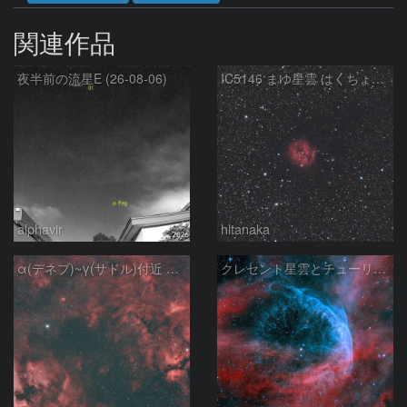
関連作品
夜半前の流星E (26-08-06)
IC5146 まゆ星雲 はくちょう座
alphavir
hltanaka
α(デネブ)~γ(サドル)付近 NGC7000 北アメリカ星雲 IC5067~5070 ペリカン星雲 Sh2-112 はくちょう座
クレセント星雲とチューリップ星雲の真ん中あたりにある星雲 NGC6883 ???