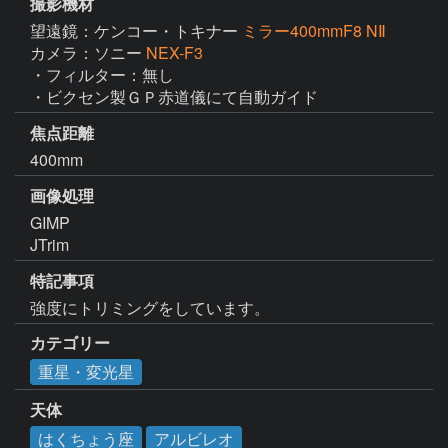
撮影機材
望遠鏡：ケンコー・トキナー
ミラー400mmF8 NⅡ
カメラ：ソニー
NEX-F3
・フィルター：無し

・ビクセン製ＧＰ赤道儀にて自動ガイド
焦点距離
400mm
画像処理
GIMP

JTrim
特記事項
強度にトリミングをしています。
カテゴリー
重星・変光星
天体
はくちょう座
アルビレオ