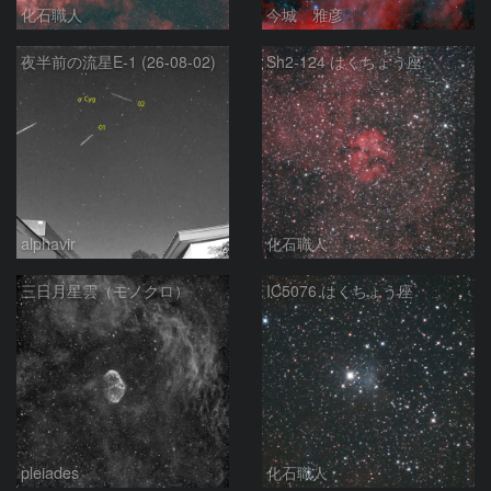
化石職人
今城 雅彦
夜半前の流星E-1 (26-08-02)
Sh2-124 はくちょう座
alphavir
化石職人
三日月星雲（モノクロ）
IC5076 はくちょう座
pleiades
化石職人