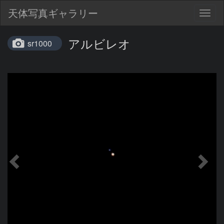
天体写真ギャラリー
Togg
navig
アルビレオ
sr1000