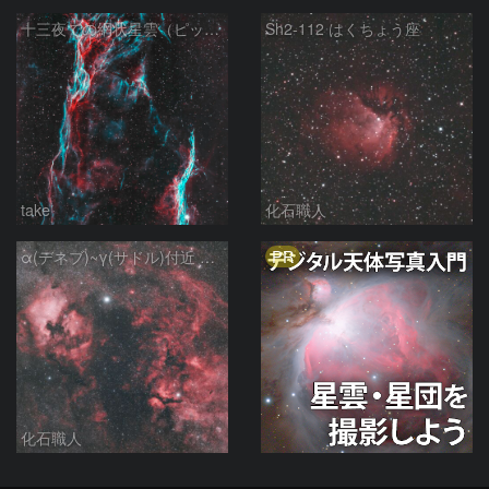
十三夜での網状星雲（ピッカリングの三角）
Sh2-112 はくちょう座
take
化石職人
PR
α(デネブ)~γ(サドル)付近 NGC7000 北アメリカ星雲 IC5067~5070 ペリカン星雲 はくちょう座
化石職人