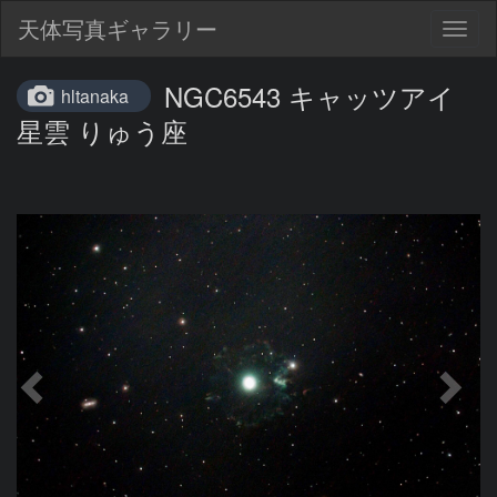
天体写真ギャラリー
Togg
navig
NGC6543 キャッツアイ
hltanaka
星雲 りゅう座