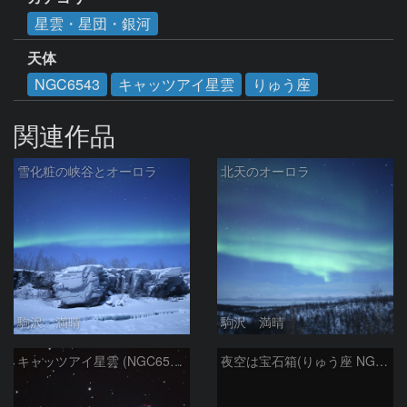
星雲・星団・銀河
天体
NGC6543
キャッツアイ星雲
りゅう座
関連作品
雪化粧の峡谷とオーロラ
北天のオーロラ
駒沢 満晴
駒沢 満晴
キャッツアイ星雲 (NGC6543)
夜空は宝石箱(りゅう座 NGC6503) Seestar50