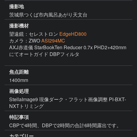
撮影地
茨城県つくば市内風呂あがり天文台
撮影機材
望遠鏡：セレストロン
EdgeHD800
カメラ：ZWO
ASI294MC
AXJ赤道儀 StarBookTen Reducer 0.7x PHD2+420mm
にてオートガイド DBPフィルタ

焦点距離
1400mm
画像処理
StellaImage9 現像ダーク・フラット画像調整 PI-BXT-
NXTトリミング
特記事項
CBPで4時間、DBPで2時間の合計6時間露出です。
カテゴリー