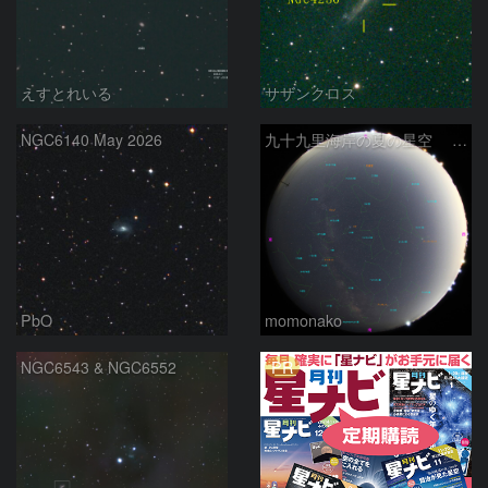
えすとれいる
サザンクロス
NGC6140 May 2026
九十九里海岸の夏の星空 260518
PbO
momonako
PR
NGC6543 & NGC6552