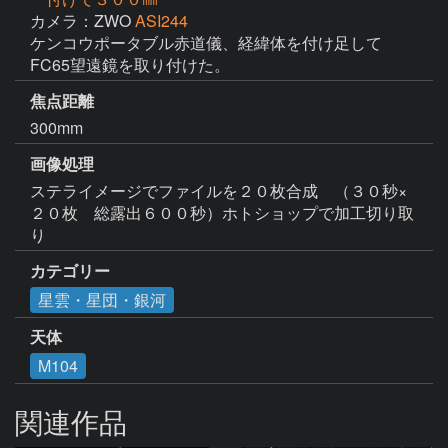
カメラ：ZWO
ASI244
ケンコウポータブル赤道儀、経緯体を付け足して
FC65望遠鏡を取り付けた。
焦点距離
300mm
画像処理
ステライメージでファイルを２０枚合成　（３０秒×
２０枚　総露出６００秒）ホトショップで加工切り取
り
カテゴリー
星雲・星団・銀河
天体
M104
関連作品