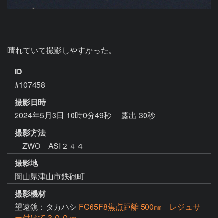
晴れていて撮影しやすかった。
ID
#107458
撮影日時
2024年5月3日 10時0分49秒
露出 30秒
撮影方法
ZWO ASI２４４
撮影地
岡山県津山市鉄砲町
撮影機材
望遠鏡：タカハシ
FC65F8焦点距離 500㎜ レジュサ
ー付けて３００㎜