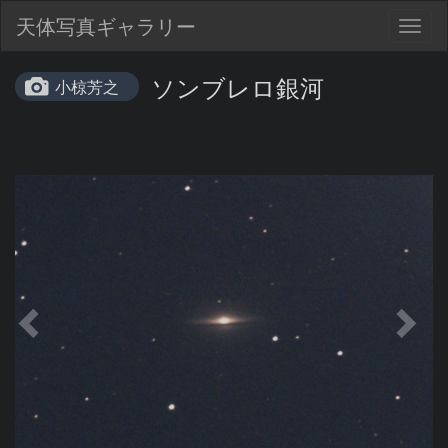
天体写真ギャラリー
Togg
navig
ソンブレロ銀河
小椋芳之