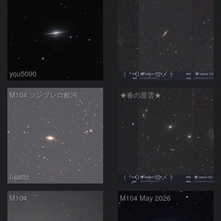
you5090
（＾０＾）コメト
M104 ソンブレロ銀河
★春の星雲★
I-satto
（＾０＾）コメト
M104
M104 May 2026