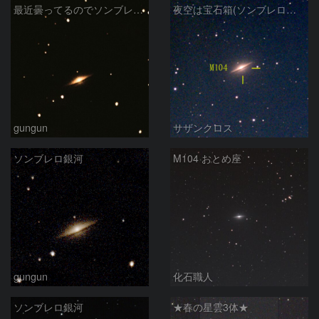
最近曇ってるのでソンブレロ銀河再編集
夜空は宝石箱(ソンブレロ銀河 M104) Seestar50
gungun
サザンクロス
ソンブレロ銀河
M104 おとめ座
gungun
化石職人
ソンブレロ銀河
★春の星雲3体★