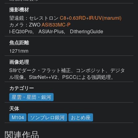
撮影機材
望遠鏡：セレストロン
C8+0.63RD+IR/UV(marumi)
カメラ：ZWO
ASI533MC-P
i-EQ30Pro,　ASIAir-Plus,　DitheringGuide
焦点距離
1271mm
画像処理
SI9でダーク・フラット補正、コンポジット、デジタ
ル現像。StarNet++V2、PSCCによる強調処理。
カテゴリー
星雲・星団・銀河
天体
M104
ソンブレロ銀河
おとめ座
関連作品