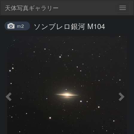
天体写真ギャラリー
Togg
navig
ソンブレロ銀河 M104
ｍ2