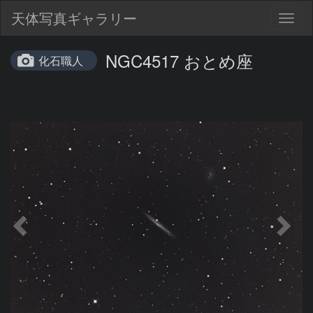
天体写真ギャラリー
Togg
navig
NGC4517 おとめ座
化石職人