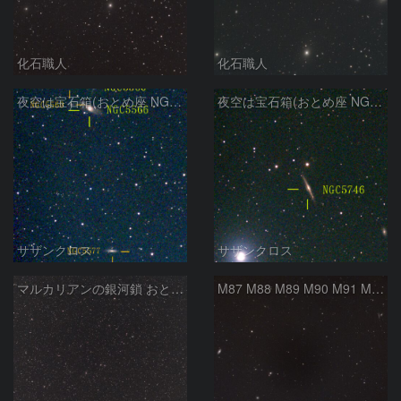
化石職人
化石職人
夜空は宝石箱(おとめ座 NGC5566) Seestar50
夜空は宝石箱(おとめ座 NGC5746) Seestar50
サザンクロス
サザンクロス
マルカリアンの銀河鎖 おとめ座・ かみのけ座の銀河
M87 M88 M89 M90 M91 M100 マルカリアンの銀河鎖 おとめ座 かみのけ座