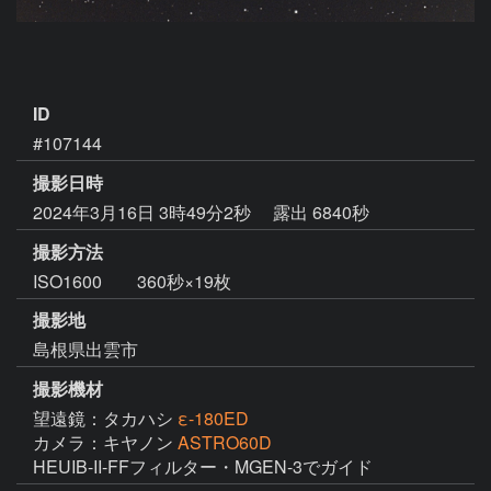
ID
#107144
撮影日時
2024年3月16日 3時49分2秒
露出 6840秒
撮影方法
ISO1600 360秒×19枚
撮影地
島根県出雲市
撮影機材
望遠鏡：タカハシ
ε-180ED
カメラ：キヤノン
ASTRO60D