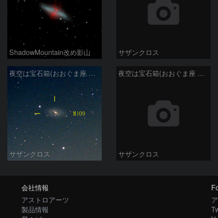
ShadowMountain改め影山
サザンクロス
夜空は宝石箱(おおぐま座 M109) Seestar50
夜空は宝石箱(おおぐま座 M108) Seestar50
サザンクロス
サザンクロス
会社情報
Fo
アストロアーツ
ア
製品情報
Tw