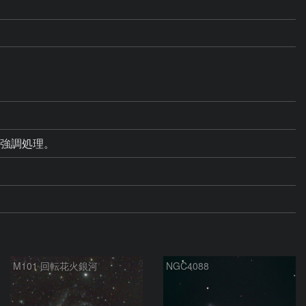
よる強調処理。
M101 回転花火銀河
NGC4088