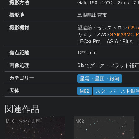
撮影方法
Gain 150, -10℃、3ｍｘ17
撮影地
島根県出雲市
撮影機材
望遠鏡：セレストロン
C8+
カメラ：ZWO
SAI533MC-P
i-EQ30Pro,　ASIAir-Plus,　
焦点距離
1271mm
画像処理
SI9でダーク・フラット補正、
カテゴリー
星雲・星団・銀河
天体
M82
スターバースト銀
関連作品
M101 おおぐま座
M82