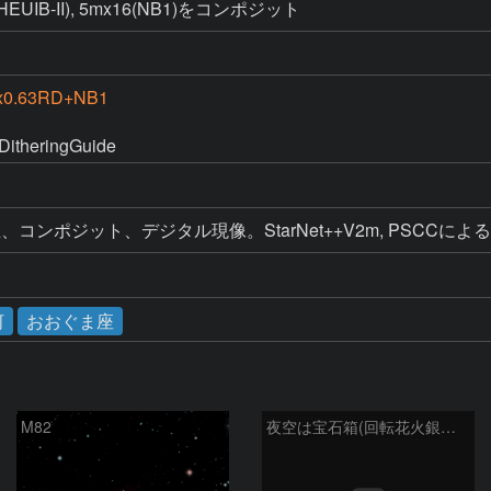
(HEUIB-II), 5mx16(NB1)をコンポジット
x0.63RD+NB1
DitheringGuide
コンポジット、デジタル現像。StarNet++V2m, PSCCに
河
おおぐま座
M82
夜空は宝石箱(回転花火銀河 M101) Seestar50