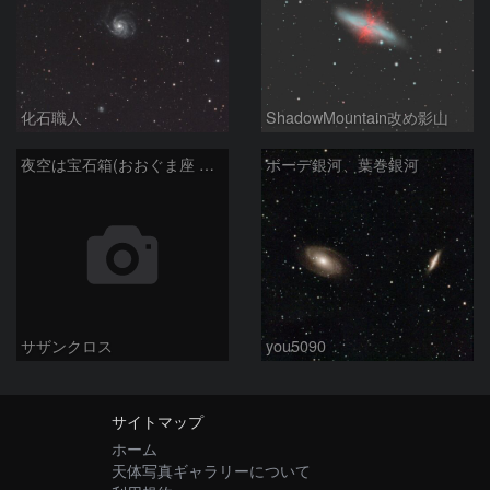
化石職人
ShadowMountain改め影山
夜空は宝石箱(おおぐま座 NGC3198) Seestar50
ボーデ銀河、葉巻銀河
サザンクロス
you5090
サイトマップ
ホーム
天体写真ギャラリーについて