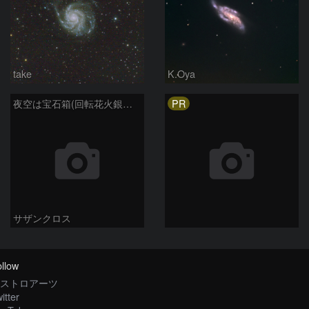
take
K.Oya
PR
夜空は宝石箱(回転花火銀河 M101) Seestar50
サザンクロス
llow
ストロアーツ
itter