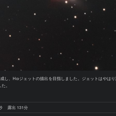
1使用画像を合成し、Hαジェットの描出を目指しました。ジェット
した。
0秒
露出 131分