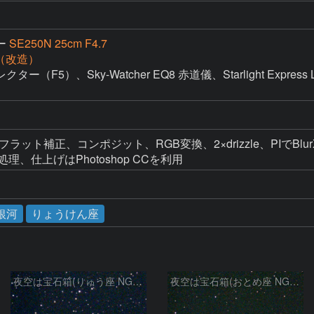
ー
SE250N 25cm F4.7
D（改造）
F5）、Sky-Watcher EQ8 赤道儀、Starlight Expres
・フラット補正、コンポジット、RGB変換、2×drizzle、PIでBlurXTer
強調処理、仕上げはPhotoshop CCを利用
銀河
りょうけん座
夜空は宝石箱(りゅう座 NGC6503) Seestar50
夜空は宝石箱(おとめ座 NGC5746) Seestar50