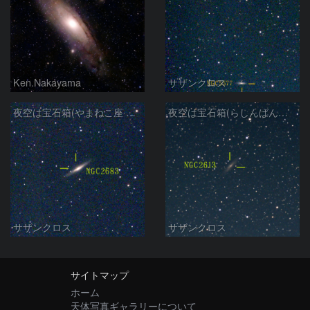
Ken.Nakayama
サザンクロス
夜空は宝石箱(やまねこ座 NGC2683) Seestar50
夜空は宝石箱(らしんばん座 NGC2613) Seestar50
サザンクロス
サザンクロス
サイトマップ
ホーム
天体写真ギャラリーについて