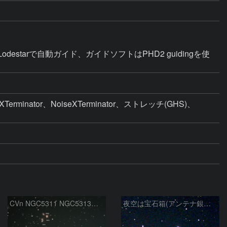
s Lodestarで自動ガイド、ガイドソフトはPHD2 guidingを使
minator、NoiseXTerminator、ストレッチ(GHS)、
CVn NGC5311 NGC5313付近
夜空は宝石箱(アンテナ銀河 NGC4038) Seestar50