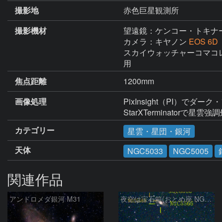
撮影地
赤色巨星観測所
撮影機材
望遠鏡：ケンコー・トキナ
カメラ：キヤノン
EOS 6
スカイウォッチャーコマコレクター（
用
焦点距離
1200mm
画像処理
PixInsight（PI）でダーク
StarXTerminatorで星雲
カテゴリー
星雲・星団・銀河
天体
NGC5033
NGC5005
関連作品
アンドロメダ銀河 M31
夜空は宝石箱(おとめ座 NGC5566) Seestar50