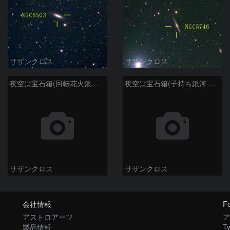
サザンクロス
サザンクロス
夜空は宝石箱(回転花火銀河 M101) Seestar50
夜空は宝石箱(子持ち銀河 M51) Seestar50
サザンクロス
サザンクロス
会社情報
Fo
アストロアーツ
ア
製品情報
Tw