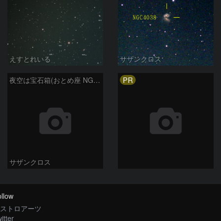
えすとれいる
サザンクロス
PR
夜空は宝石箱(おとめ座 NGC5746) Seestar50
サザンクロス
llow
ストロアーツ
itter