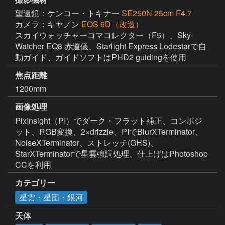
望遠鏡：ケンコー・トキナー
SE250N 25cm F4.7
カメラ：キヤノン
EOS 6D（改造）
スカイウォッチャーコマコレクター（F5）、Sky-
Watcher EQ8 赤道儀、Starlight Express Lodestarで自
動ガイド、ガイドソフトはPHD2 guidingを使用
焦点距離
1200mm
画像処理
PixInsight（PI）でダーク・フラット補正、コンポジ
ット、RGB変換、2×drizzle、PIでBlurXTerminator、
NoiseXTerminator、ストレッチ(GHS)、
StarXTerminatorで星雲強調処理、仕上げはPhotoshop 
CCを利用
カテゴリー
星雲・星団・銀河
天体