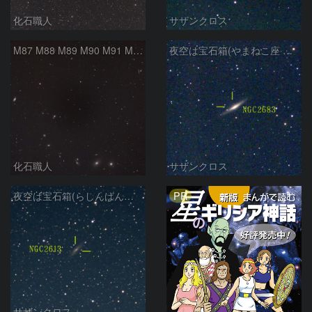
化石職人
サザンクロス
M87 M88 M89 M90 M91 M100 マルカリアンの銀河鎖 おとめ座 かみのけ座
夜空は宝石箱(やまねこ座 NGC2683) Seestar50
化石職人
サザンクロス
PR
夜空は宝石箱(らしんばん座 NGC2613) Seestar50
サザンクロス