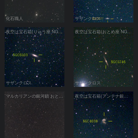
化石職人
サザンクロス
夜空は宝石箱(りゅう座 NGC6503) Seestar50
夜空は宝石箱(おとめ座 NGC5746) Seestar50
サザンクロス
サザンクロス
マルカリアンの銀河鎖 おとめ座・ かみのけ座の銀河
夜空は宝石箱(アンテナ銀河 NGC4038) Seestar50