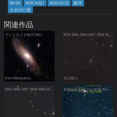
M100
NGC4321
NGC4312
銀河
かみのけ座
関連作品
アンドロメダ銀河 M31
M58 M84 M86 M87 M89 M90 マルカリアンの銀河鎖 おとめ座 かみのけ座
Ken.Nakayama
化石職人
M84 M86 M87 M88 M89 M90 M91 マルカリアンの銀河鎖 おとめ座 かみのけ座
夜空は宝石箱(おとめ座 NGC5566) Seestar50