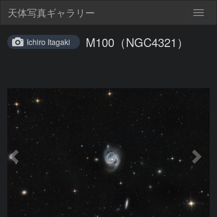
天体写真ギャラリー
Togg
navig
M100（NGC4321）
Ichiro Itagaki