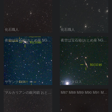
化石職人
化石職人
夜空は宝石箱(おとめ座 NGC5566) Seestar50
夜空は宝石箱(おとめ座 NGC5746) Seestar50
サザンクロス
サザンクロス
マルカリアンの銀河鎖 おとめ座・ かみのけ座の銀河
M87 M88 M89 M90 M91 M100 マルカリアンの銀河鎖 おとめ座 かみのけ座