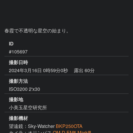
春霞で不透明な星空の始まり。
ID
#105697
撮影日時
2024年3月16日 0時59分0秒
露出 60分
撮影方法
ISO3200 2'x30
撮影地
小美玉星空研究所
撮影機材
望遠鏡：Sky-Watcher
BKP250OTA
カメラ：オリンパス
OM-D EM5 MarkⅢ