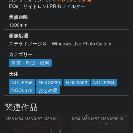
EQ8、サイトロンLPR-Nフィルター
焦点距離
1000mm
画像処理
ステライメージ８、Windows Live Photo Gallery
カテゴリー
星雲・星団・銀河
天体
NGC5356
NGC5360
NGC5363
NGC5364
NGC5373
おとめ座
関連作品
M58 M84 M86 M87 M89 M90 マルカリアンの銀河鎖 おとめ座 かみのけ座
M84 M86 M87 M88 M89 M90 M91 マルカリアンの銀河鎖 おとめ座 かみのけ座