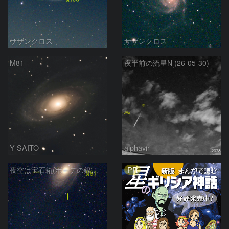
サザンクロス
サザンクロス
M81
夜半前の流星N (26-05-30)
Y-SAITO
alphavir
PR
夜空は宝石箱(ボーデの銀河 M81) Seestar50