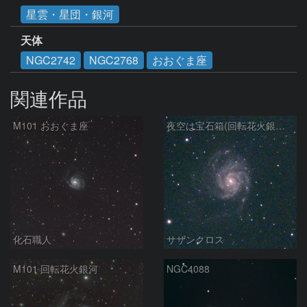
星雲・星団・銀河
天体
NGC2742
NGC2768
おおぐま座
関連作品
M101 おおぐま座
夜空は宝石箱(回転花火銀河 M101) Seestar50
化石職人
サザンクロス
M101 回転花火銀河
NGC4088