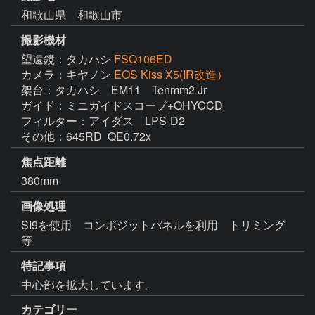
和歌山県 和歌山市
撮影機材
望遠鏡：タカハシ
FSQ106ED
カメラ：キヤノン
EOS Kiss X5(IR改造）
架台：タカハシ　EM11　Tenmm2 Jr  

ガイド：ミニガイドスコープ+QHYCCD　

フィルター：アイダス　LPS-D2

その他：645RD  QE0.72x
焦点距離
380mm
画像処理
SI9を使用　コンポジットパネルを利用　トリミング
等
特記事項
中心部を拡大しています。
カテゴリー