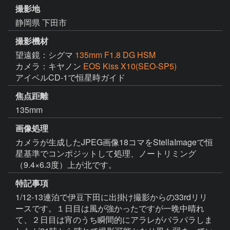
撮影地
静岡県 下田市
撮影機材
望遠鏡：シグマ
135mm F1.8 DG HSM
カメラ：キヤノン
EOS Kiss X10(SEO-SP5)
アイベルCD-1で恒星時ガイド
焦点距離
135mm
画像処理
カメラが生成したJPEG画像18コマをStellaImageで恒
星基準でコンポジットして処理、ノートリミング
（9.4×6.3度）上が北です。
特記事項
1/12-13連泊で伊豆下田に出掛け撮影からの33rdリリ
ースです。１日目は風が強かったですが一晩中晴れ
て、２日目は宵のうち瞬間的にアラレがパラパラしま