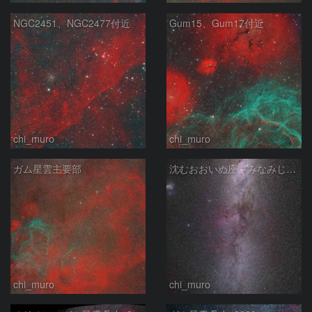
NGC2451、NGC2477付近
Gum15、Gum17付近
chi_muro
chi_muro
ガム星雲主要部
沈むおおいぬ座～みなみじゅうじ座の天の川
chi_muro
chi_muro