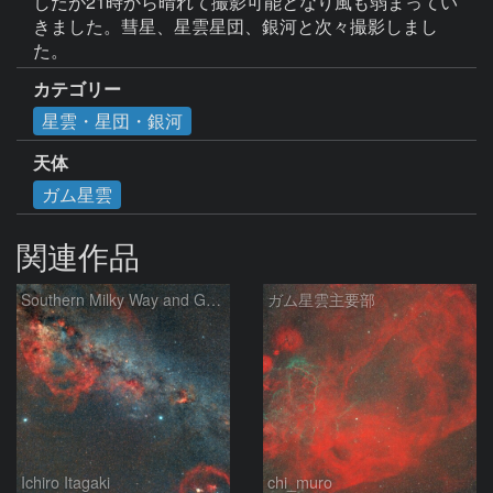
したが21時から晴れて撮影可能となり風も弱まってい
きました。彗星、星雲星団、銀河と次々撮影しまし
た。
カテゴリー
星雲・星団・銀河
天体
ガム星雲
関連作品
Southern Milky Way and Gum Nebula
ガム星雲主要部
Ichiro Itagaki
chi_muro