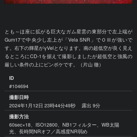
とも～ほ座に拡がる巨大なガム星雲の東部分で左上端が
Gum17で中央少し左上が「Vela SNR」でＯⅢが強いで
す。右下の輝星がγVelとなります。南の超低空が良く見え
るところにCD-1を据えて撮影しましたが超低空と強風の
厳しい条件の上にピンボケです。（片山 徹）
ID
#104694
撮影日時
2024年1月12日 23時44分49秒
露出 9分
撮影方法
60sec×18、ISO12800、NB1フィルター、WB太陽
光、長時間NRオフ／高感度NR弱め