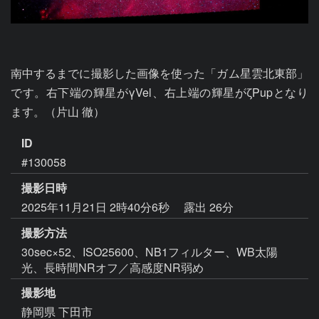
南中するまでに撮影した画像を使った「ガム星雲北東部」
です。右下端の輝星がγVel、右上端の輝星がζPupとなり
ます。（片山 徹）
ID
#130058
撮影日時
2025年11月21日 2時40分6秒
露出 26分
撮影方法
30sec×52、ISO25600、NB1フィルター、WB太陽
光、長時間NRオフ／高感度NR弱め
撮影地
静岡県 下田市