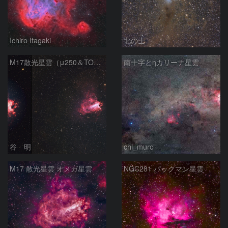
Ichiro Itagaki
北の士
M17散光星雲（μ250＆TOA130）
南十字とηカリーナ星雲
谷 明
chi_muro
M17 散光星雲 オメガ星雲
NGC281 パックマン星雲