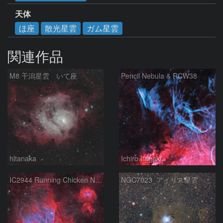
天体
ほ座
散光星雲
ガム星雲
関連作品
M8 干潟星雲 いて座
Pencil Nebula & RCW38
hltanaka
Ichiro Itagaki
IC2944 Running Chicken Nebula
NGC7023_アイリス星雲