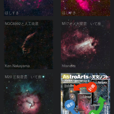
ほしすき
ほしすき
NGC6992と人工衛星
M17オメガ星雲 いて座
Ken.Nakayama
hltanaka
PR
M20 三裂星雲 いて座