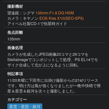
撮影機材
望遠鏡：シグマ
135mm F1.8 DG HSM
カメラ：キヤノン
EOS Kiss X10(SEO-SP5)
アイベル社製CD-1で恒星時ガイド
焦点距離
135mm
画像処理
カメラが生成したJPEG画像23コマと29コマを
StellaImageでコンポジットして処理、PS EL14でモ
ザイク合成して北が上になるように回転。
特記事項
11/20木曜に下田市に出掛け撮影からの21stリリース
です。明け方は風が強くなりましたが一晩中快晴で彗
星＆星雲＆銀河を次々と撮影しました。
カテゴリー
星雲・星団・銀河