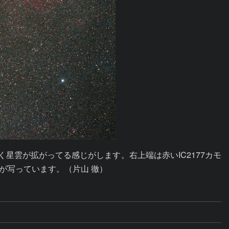
く星雲が拡がってる感じがします。右上端は赤いIC2177カモ
が写っています。（片山 徹）