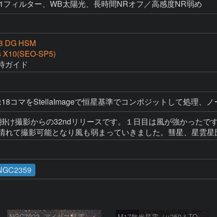
00、NB1フィルター、WB太陽光、長時間NRオフ／高感度NR弱め
.8 DG HSM
s X10(SEO-SP5)
時ガイド
18コマをStellaImageで恒星基準でコンポジットして処理、ノ
田に出掛け撮影からの32ndリリースです。１日目は風が強かっ
ら晴れて撮影可能となり風も弱まっていきました。彗星、星雲星
NGC2359
NGC7023_アイリス星雲
M17散光星雲（μ250＆TOA130）