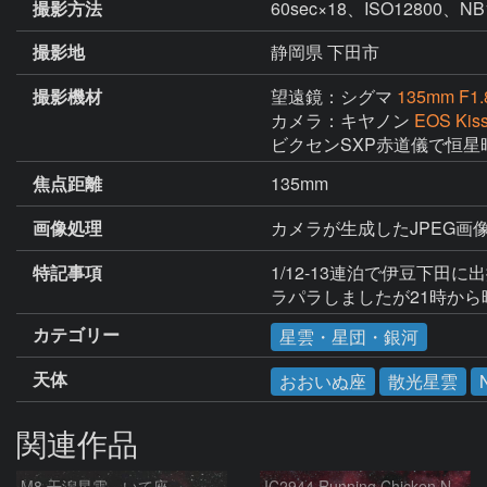
撮影方法
60sec×18、ISO128
撮影地
静岡県 下田市
撮影機材
望遠鏡：シグマ
135mm F1
カメラ：キヤノン
EOS Kis
ビクセンSXP赤道儀で恒星
焦点距離
135mm
画像処理
カメラが生成したJPEG画像
特記事項
1/12-13連泊で伊豆下
ラパラしましたが21時か
カテゴリー
星雲・星団・銀河
天体
おおいぬ座
散光星雲
関連作品
M8 干潟星雲 いて座
IC2944 Running Chicken Nebula