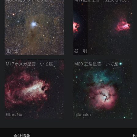
北の士
谷 明
M17オメガ星雲 いて座
M20 三裂星雲 いて座
hltanaka
hltanaka
会社情報
Fo