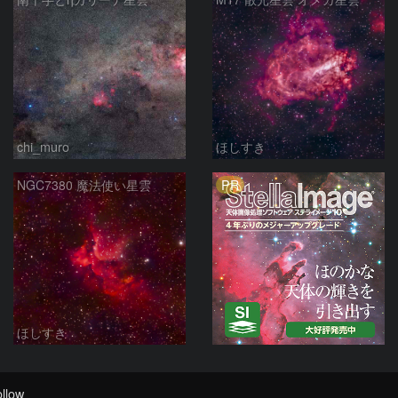
chi_muro
ほしすき
PR
NGC7380 魔法使い星雲
ほしすき
llow