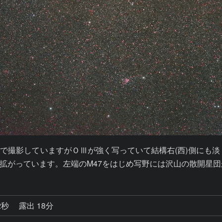
ルターで撮影していますがＯⅢが強く写っていて結構右(西)側にも淡
拡がっています。左端のM47をはじめ写野には沢山の散開星団
2秒
露出 18分