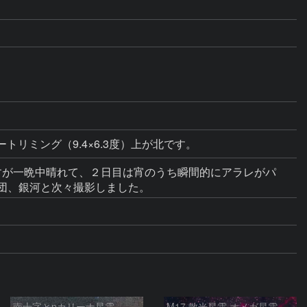
ートリミング（9.4×6.3度）上が北です。
たですが一晩中晴れて、２日目は宵のうち瞬間的にアラレがパ
団、銀河と次々撮影しました。
南十字とηカリーナ星雲
M17 散光星雲 オメガ星雲