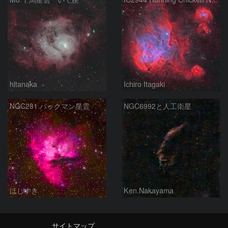
hltanaka
Ichiro Itagaki
NGC281 パックマン星雲
NGC6992と人工衛星
ほしすき
Ken.Nakayama
サイトマップ