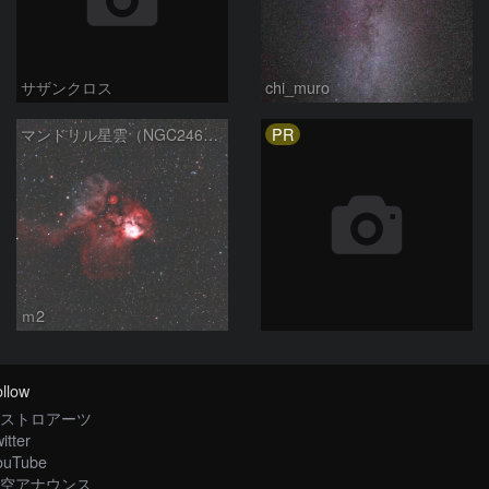
サザンクロス
chi_muro
PR
マンドリル星雲（NGC2467/Sh2-311)
ｍ2
llow
ストロアーツ
itter
ouTube
空アナウンス