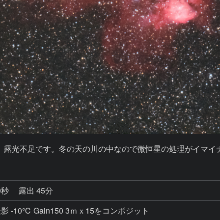
0秒
露出 45分
 -10℃ Gain150 3ｍｘ15をコンポジット