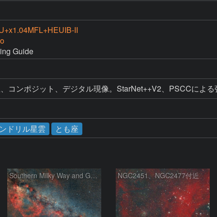
+x1.04MFL+HEUIB-II
o
ring Guide
、コンポジット、デジタル現像。StarNet++V2、PSCCによ
ンドリル星雲
とも座
Southern Milky Way and Gum Nebula
NGC2451、NGC2477付近