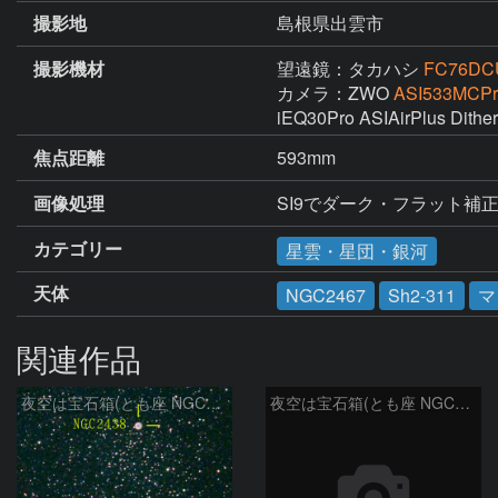
撮影地
島根県出雲市
撮影機材
望遠鏡：タカハシ
FC76DCU
カメラ：ZWO
ASI533MCPr
iEQ30Pro ASIAirPlus Dithe
焦点距離
593mm
画像処理
SI9でダーク・フラット補正
カテゴリー
星雲・星団・銀河
天体
NGC2467
Sh2-311
マ
関連作品
夜空は宝石箱(とも座 NGC2438) Seestar50
夜空は宝石箱(とも座 NGC2438) Seestar50