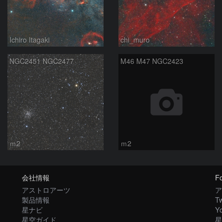
Ichiro Itagaki
chi_muro
NGC2451 NGC2477
M46 M47 NGC2423
ｍ2
ｍ2
会社情報
Fo
アストロアーツ
ア
製品情報
Tw
星ナビ
Y
星空ガイド
星