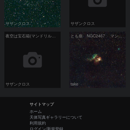
サザンクロス
サザンクロス
夜空は宝石箱(マンドリル星雲 NGC2467) Seestar50
とも座 NGC2467 マンドリル星雲
サザンクロス
take
サイトマップ
ホーム
天体写真ギャラリーについて
利用規約
ログイン/新規登録