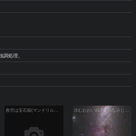
る強調処理。
夜空は宝石箱(マンドリル星雲 NGC2467) Seestar50
沈むおおいぬ座～みなみじゅうじ座の天の川