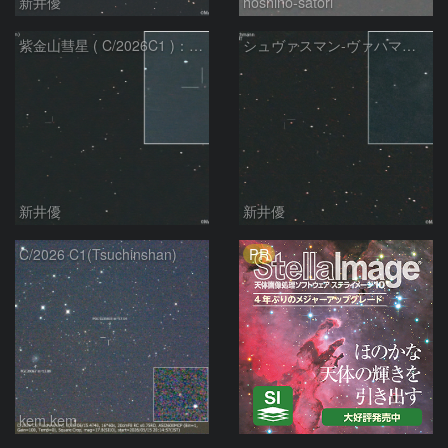
新井優
hoshino-satori
紫金山彗星 ( C/2026C1 )：2026/05/16
シュヴァスマン-ヴァハマン彗星 ( 29P )：2026/05/15
新井優
新井優
PR
C/2026 C1(Tsuchinshan)
kem.kem