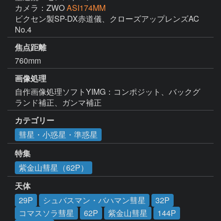
カメラ：ZWO
ASI174MM
ビクセン製SP-DX赤道儀、クローズアップレンズAC 
No.4
焦点距離
760mm
画像処理
自作画像処理ソフトYIMG：コンポジット、バックグ
ランド補正、ガンマ補正
カテゴリー
彗星・小惑星・準惑星
特集
紫金山彗星（62P）
天体
29P
シュバスマン・バハマン彗星
32P
コマスソラ彗星
62P
紫金山彗星
144P