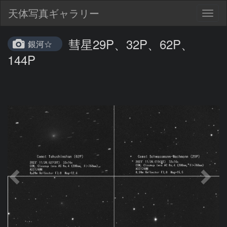
天体写真ギャラリー
Togg
navig
彗星29P、32P、62P、
銀河☆
144P