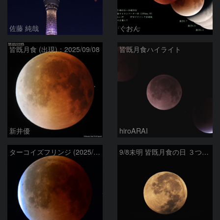
佐藤 純哉
くおん
皆既月食 (出現)：2025/09/08
皆既月食ハイライト
新井優
hiroARAI
ターコイズフリンジ (2025/09/08)
9/8未明 皆既月食の日 ３つの満月 その３ 滑らかな表情の満月（月齢15.6）