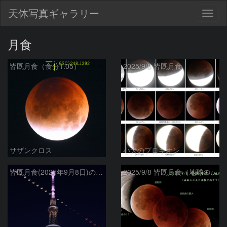
天体写真ギャラリー
Togg
navig
月食
皆既月食（食分1.05）
2025/9/8 皆既月食
サザンクロス
小犬のプロキオン
皆既月食(2025年9月8日)の連続写真と東京スカイツリー(ライトアップバージョン
2025/9/8 皆既月食（地球の影）