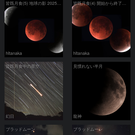
皆既月食(5) 地球の影 2025/09/08
皆既月食(4) 開始から終了まで 2025/09/08
hltanaka
hltanaka
皆既月食中の星空
見慣れない半月
幻日
龍神
ブラッドムーン
ブラッドムーン