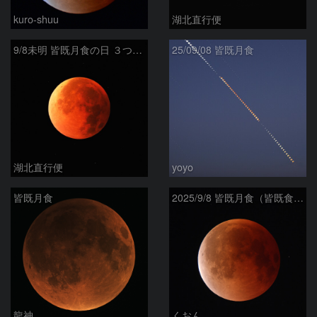
kuro-shuu
湖北直行便
9/8未明 皆既月食の日 ３つの満月 その２ 赤銅色の満月（月齢15.5）
25/09/08 皆既月食
湖北直行便
yoyo
皆既月食
2025/9/8 皆既月食（皆既食の終わり）
龍神
くおん