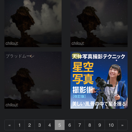
chilout
chilout
PR
ブラッドムーン
chilout
前
次
«
1
2
3
4
5
6
7
8
9
10
»
へ
へ