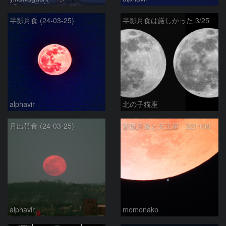
半影月食 (24-03-25)
半影月食は厳しかった 3/25
alphavir
北の子猫座
月出帯食 (24-03-25)
皆既月食と天王星 221108
alphavir
momonako