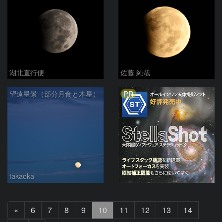
湖北直行便
佐藤 純哉
PR
望遠星景（部分月食と木星）
takaoka
前
«
6
7
8
9
10
11
12
13
14
へ