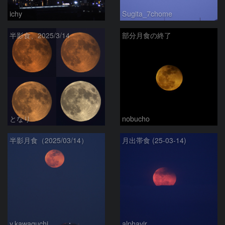
ichy
Sugita_7chome
半影食、2025/3/14
部分月食の終了
となり
nobucho
半影月食（2025/03/14）
月出帯食 (25-03-14)
y.kawaguchi
alphavir