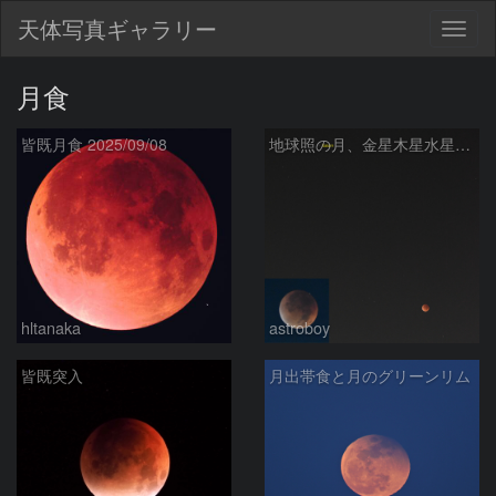
天体写真ギャラリー
Togg
navig
月食
皆既月食 2025/09/08
地球照の月、金星木星水星、オリオン座、ふたご座
hltanaka
astroboy
皆既突入
月出帯食と月のグリーンリム