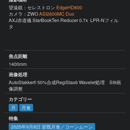
望遠鏡：セレストロン
EdgeHD800
カメラ：ZWO
ASI2600MC Duo
AXJ赤道儀 StarBookTen Reducer 0.7x  LPR-Nフィル
タ

焦点距離
1400mm
画像処理
AutoStakkert! 50%合成RegiStax6 Wavelet処理　SI9画
像調整
カテゴリー
月
月食
特集
2025年9月8日 皆既月食／コーンムーン