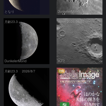
となり
DunkelerMond
月齢23.3
Moon 2026-08-07
DunkelerMond
IKT2
PR
月齢23.3 2026/8/7