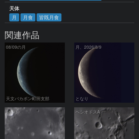
天体
月
月食
皆既月食
関連作品
08/09の月
月、2026/8/9
天文バカボン町田支部
となり
マルト
ヘシオドスA