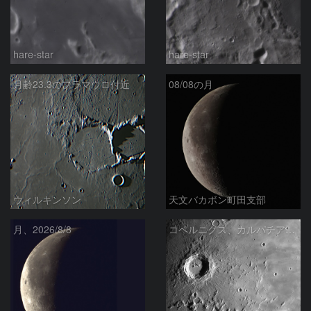
hare-star
hare-star
月齢23.3のフラマウロ付近
08/08の月
ウィルキンソン
天文バカボン町田支部
月、2026/8/8
コペルニクス、カルパチア山脈付近