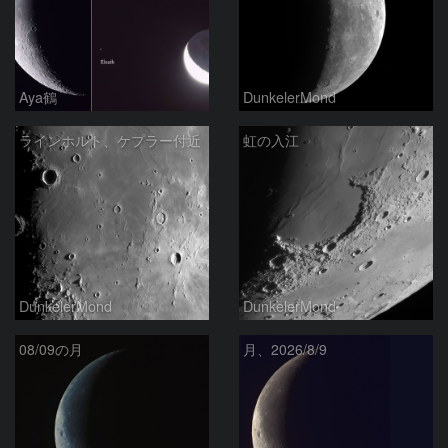
Aya鶴
DunkelerMond
ラインホルト、ケプラー付近
虹の入江
DunkelerMond
DunkelerMond
08/09の月
月、2026/8/9