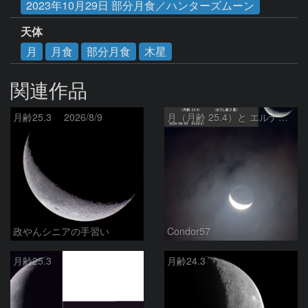
2023年10月29日 部分月食／ハンターズムーン
天体
月
月食
部分月食
木星
関連作品
月齢25.3 2026/8/9
月（月齢 25.4）と エルナト（おうし座β星）
政やんシニアの手習い
Condor57
月齢25.3
月齢24.3