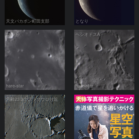
天文バカボン町田支部
となり
マルト
ヘシオドスA
hare-star
hare-star
PR
月齢23.3のフラマウロ付近