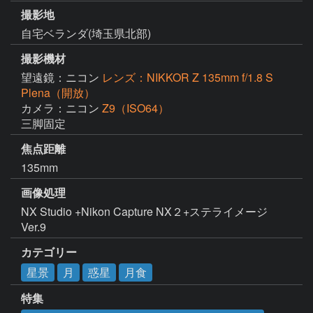
撮影地
自宅ベランダ(埼玉県北部)
撮影機材
望遠鏡：ニコン
レンズ：NIKKOR Z 135mm f/1.8 S
Plena（開放）
カメラ：ニコン
Z9（ISO64）
三脚固定
焦点距離
135mm
画像処理
NX Studio +Nikon Capture NX２+ステライメージ 
Ver.9
カテゴリー
星景
月
惑星
月食
特集