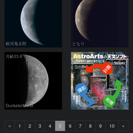
銀河鬼太郎
となり
PR
月齢23.6
DunkelerMond
前
次
«
1
2
3
4
5
6
7
8
9
10
»
へ
へ