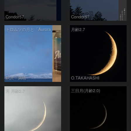
Condor57
Condor57
トロムソの月と「Aurora」ビール
月齢2.7
駒沢 満晴
O.TAKAHASHI
月 月齢2.7
三日月(月齢2.0)