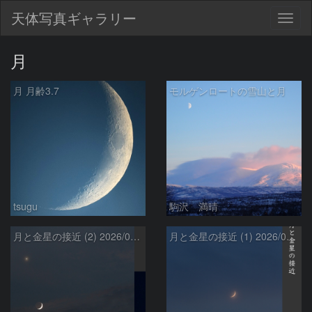
天体写真ギャラリー
Togg
navig
月
月 月齢3.7
モルゲンロートの雪山と月
tsugu
駒沢 満晴
月と金星の接近 (2) 2026/07/17
月と金星の接近 (1) 2026/07/17