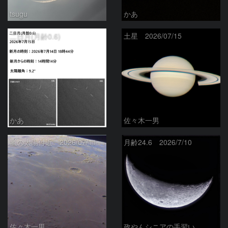
tsugu
かあ
二日月(月齢0.6)
土星 2026/07/15
かあ
佐々木一男
嵐の太陽付近 2026/07/11
月齢24.6 2026/7/10
佐々木一男
政やんシニアの手習い