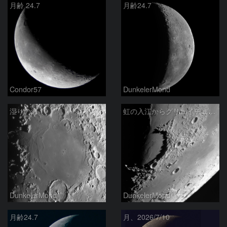
月齢 24.7
月齢24.7
Condor57
DunkelerMond
湿りの海
虹の入江からグリュイチュイゼンδ、γへ
DunkelerMond
DunkelerMond
月齢24.7
月、2026/7/10