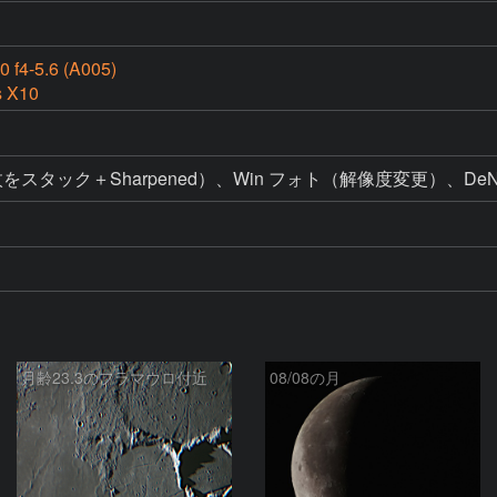
0 f4-5.6 (A005)
s X10
1（100枚をスタック＋Sharpened）、Win フォト（解像度変更）、DeNoise 
月齢23.3のフラマウロ付近
08/08の月