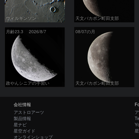
ウィルキンソン
天文バカボン町田支部
月齢23.3 2026/8/7
08/07の月
政やんシニアの手習い
天文バカボン町田支部
会社情報
Fo
アストロアーツ
ア
製品情報
Tw
星ナビ
Y
星空ガイド
星
オンラインショップ