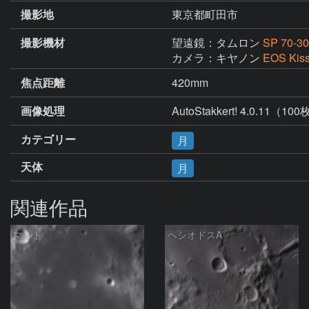
撮影地
東京都町田市
撮影機材
望遠鏡：タムロン
SP 70-30
カメラ：キヤノン
EOS Kis
焦点距離
420mm
画像処理
AutoStakkert! 4.0.1
カテゴリー
月
天体
月
関連作品
マルト
ヘシオドスA