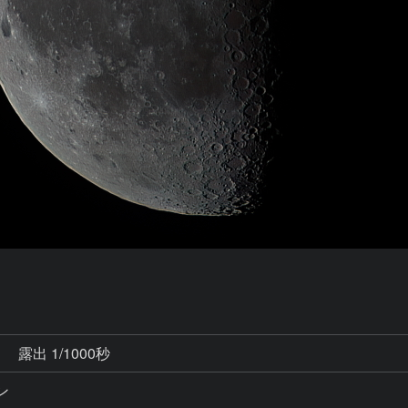
秒
露出 1/1000秒
ン