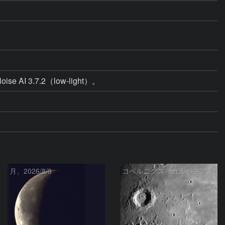
AI 3.7.2（low-light）。
月、2026/8/8
コペルニクス、カルパチア山脈付近