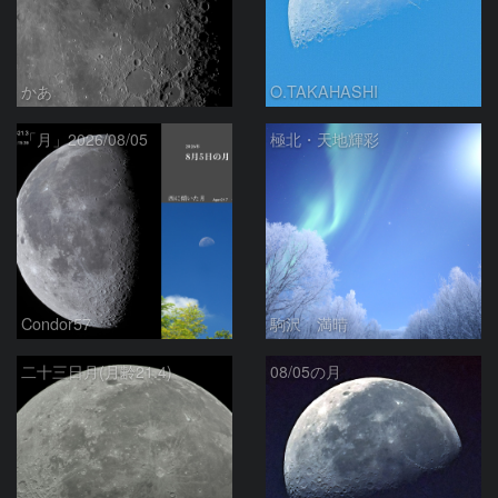
かあ
O.TAKAHASHI
「月」2026/08/05
極北・天地輝彩
Condor57
駒沢 満晴
二十三日月(月齢21.4)
08/05の月