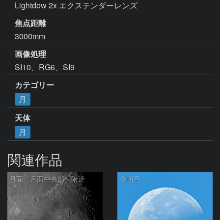
Lightdow 2x エクステンダーレンズ
焦点距離
3000mm
画像処理
SI10、RG6、SI9
カテゴリー
月
天体
月
関連作品
月面「月面中央部」附近
今朝月