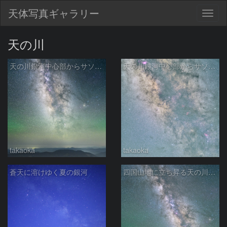
天体写真ギャラリー
Togg
navig
天の川
天の川銀河中心部からサソリ座尾部付近
天の川銀河中心部からサソリ座尾部付近
takaoka
takaoka
蒼天に溶けゆく夏の銀河
四国山地に立ち昇る天の川銀河（２０ｍｍタテ）