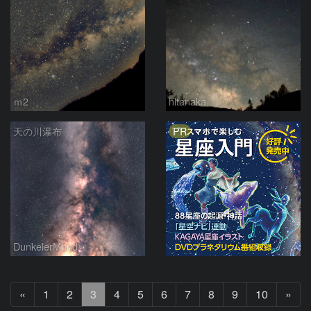
ｍ2
hltanaka
PR
天の川瀑布
DunkelerMond
前
次
«
1
2
3
4
5
6
7
8
9
10
»
へ
へ