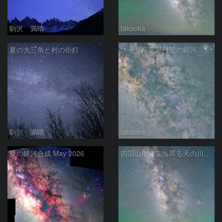
駒沢 満晴
takaoka
夏の大三角と村の街灯
さそり座尾部付近の銀河
駒沢 満晴
takaoka
夏の銀河合成 May 2026
四国山地に立ち昇る天の川銀河（２４ｍｍタテ）