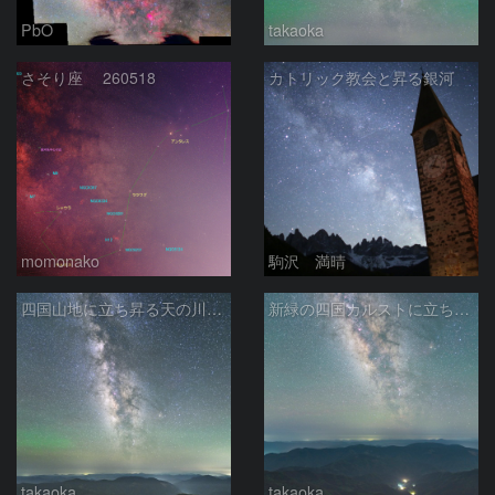
PbO
takaoka
さそり座 260518
カトリック教会と昇る銀河
momonako
駒沢 満晴
四国山地に立ち昇る天の川銀河（１４ｍｍヨコ）
新緑の四国カルストに立ち昇る天の川銀河中心部
takaoka
takaoka