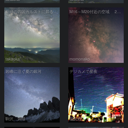
新緑の四国カルストに昇る天の川銀河中心部
M16～M20付近の空域 260518
takaoka
momonako
岩峰に注ぐ夏の銀河
デジカメで星夜
駒沢 満晴
星見処