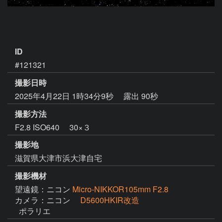
ID
#121321
撮影日時
2025年4月22日 1時34分9秒
露出 90秒
撮影方法
F2.8 ISO640 30×３
撮影地
滋賀県大津市浜大津自宅
撮影機材
望遠鏡：ニコン
Micro-NIKKOR105mm F2.8
カメラ：ニコン
D5600HKIR改造
  ポラリエ