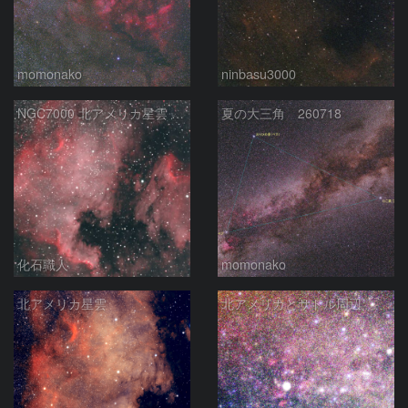
momonako
ninbasu3000
NGC7000 北アメリカ星雲 IC5067~5070 ペリカン星雲 はくちょう座
夏の大三角 260718
化石職人
momonako
北アメリカ星雲
北アメリカとサドル周辺