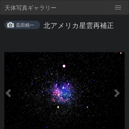
天体写真ギャラリー
Togg
navig
北アメリカ星雲再補正
瓜田精一