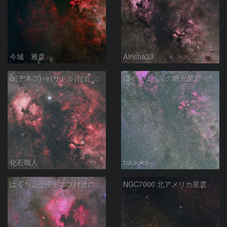
今城 雅彦
Alricha33
α(デネブ)~γ(サドル)付近 NGC7000 北アメリカ星雲 IC5067~5070 ペリカン星雲 はくちょう座
はくちょう座の散光星雲（１００ｍｍ）
化石職人
takaoka
はくちょう座デネブ付近の空域 260720
NGC7000 北アメリカ星雲