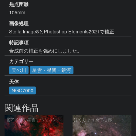
焦点距離
105mm
画像処理
Stella Image8とPhotoshop Elements2021で補正
特記事項
合成前の補正を強めにしました。
カテゴリー
天の川
星雲・星団・銀河
天体
NGC7000
関連作品
北アメリカ星雲，ペリカン星雲，サドル付近，クレセント星雲，網状星雲・・・etc
はくちょう座中心部