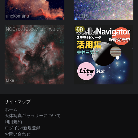
unekomanu
瓜田精一
PR
NGC700 IC5067 はくちょう座
take
サイトマップ
ホーム
天体写真ギャラリーについて
利用規約
ログイン/新規登録
お問い合わせ